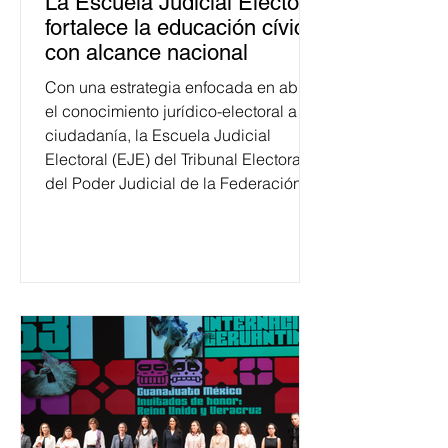
La Escuela Judicial Electoral
fortalece la educación cívica
con alcance nacional
Con una estrategia enfocada en abrir
el conocimiento jurídico-electoral a la
ciudadanía, la Escuela Judicial
Electoral (EJE) del Tribunal Electoral
del Poder Judicial de la Federación
ha formado, desde 2018, a más de
650 mil personas en todo el país en
temas relacionados con la
democracia y el derecho electoral.
Esta cifra da cuenta del papel que ha
asumido la EJE en la difusión de la
justicia electoral como un bien
público. La mayor parte de las
personas capacitadas no forma