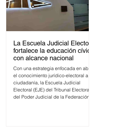
La Escuela Judicial Electoral
fortalece la educación cívica
con alcance nacional
Con una estrategia enfocada en abrir
el conocimiento jurídico-electoral a la
ciudadanía, la Escuela Judicial
Electoral (EJE) del Tribunal Electoral
del Poder Judicial de la Federación
ha formado, desde 2018, a más de
650 mil personas en todo el país en
temas relacionados con la
democracia y el derecho electoral.
Esta cifra da cuenta del papel que ha