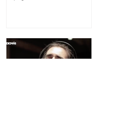
César y su Jardín: la banda
mexicana que la está
rompiendo