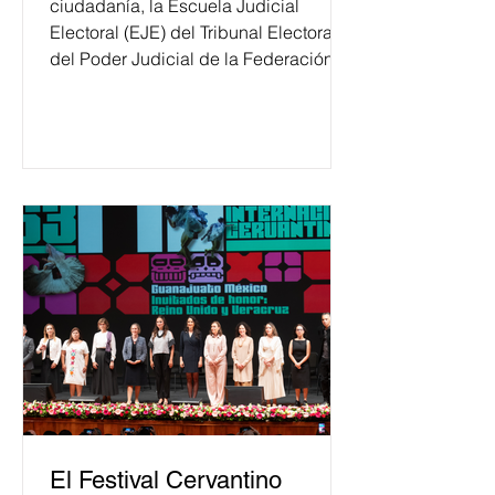
ciudadanía, la Escuela Judicial
Electoral (EJE) del Tribunal Electoral
del Poder Judicial de la Federación
ha formado, desde 2018, a más de
650 mil personas en todo el país en
temas relacionados con la
democracia y el derecho electoral.
Esta cifra da cuenta del papel que ha
asumido la EJE en la difusión de la
justicia electoral como un bien
público. La mayor parte de las
personas capacitadas no forma
El Festival Cervantino