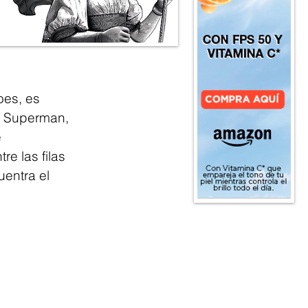
es, es 
, Superman, 
 
e las filas 
entra el 