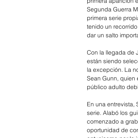
primera aparición 
Segunda Guerra Mun
primera serie prop
tenido un recorrido
dar un salto import
Con la llegada de
están siendo sele
la excepción. La n
Sean Gunn, quien e
público adulto deb
En una entrevista,
serie. Alabó los gu
comenzado a graba
oportunidad de co