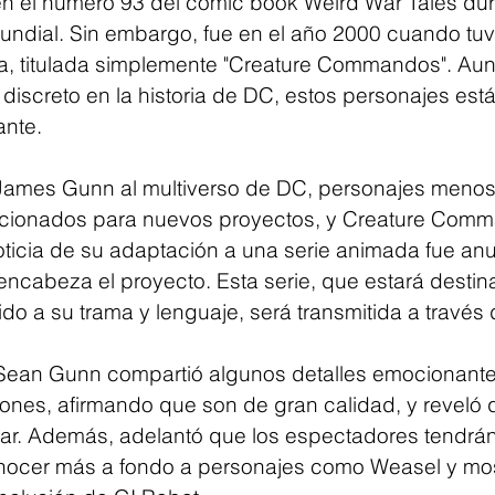
en el número 93 del cómic book Weird War Tales dur
dial. Sin embargo, fue en el año 2000 cuando tuv
ia, titulada simplemente "Creature Commandos". Au
 discreto en la historia de DC, estos personajes est
ante.
 James Gunn al multiverso de DC, personajes meno
ccionados para nuevos proyectos, y Creature Comm
oticia de su adaptación a una serie animada fue an
ncabeza el proyecto. Esta serie, que estará destin
ido a su trama y lenguaje, será transmitida a travé
 Sean Gunn compartió algunos detalles emocionante
iones, afirmando que son de gran calidad, y reveló 
r. Además, adelantó que los espectadores tendrán
nocer más a fondo a personajes como Weasel y mos