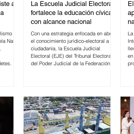
ste a
La Escuela Judicial Electoral
El
la
fortalece la educación cívica
ap
con alcance nacional
na
lismo
Con una estrategia enfocada en abrir
La edición 53 del Festi
ela Naval
el conocimiento jurídico-electoral a la
In
,
ciudadanía, la Escuela Judicial
ll
Electoral (EJE) del Tribunal Electoral
en
etes.
del Poder Judicial de la Federación ha
pr
formado, desde 2018, a más de 650
mil personas en todo el país en temas
relacionados con la democracia y el
derecho electoral. Esta cifra da cuenta
del papel que ha asumido la EJE en la
difusión de la justicia electoral como
un bien público. La mayor parte de las
personas capacitadas no forma