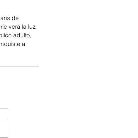
fans de 
e verá la luz 
ico adulto, 
nquiste a 