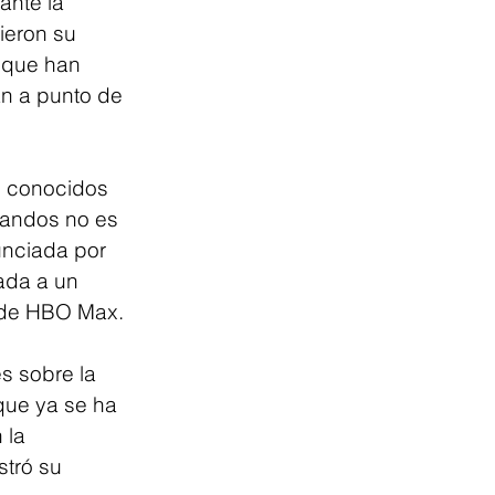
ante la 
ieron su 
nque han 
án a punto de 
s conocidos 
andos no es 
unciada por 
ada a un 
s de HBO Max.
s sobre la 
que ya se ha 
 la 
tró su 