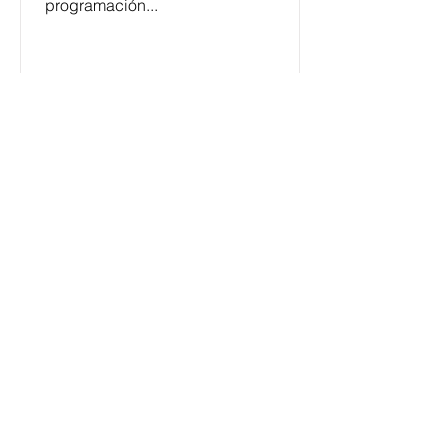
programación...
César y su Jardín: la banda
mexicana que la está
rompiendo