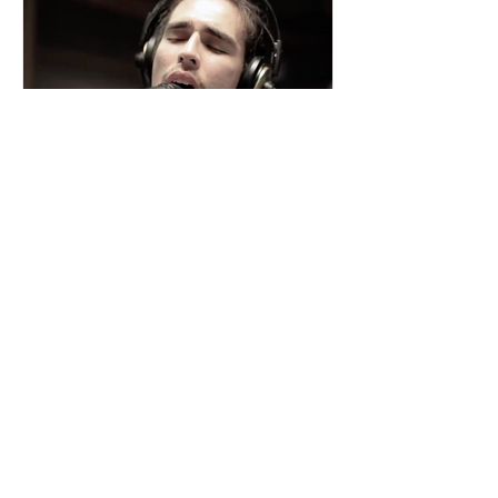
César y su Jardín: la banda
mexicana que la está
rompiendo
Desde Xalapa, Veracruz —conocida
como la "Atenas veracruzana" por su
riqueza cultural— surge César y su
Jardín, una agrupación que ha sido
señalada como la revelación del año
en la escena de la música de fusión.