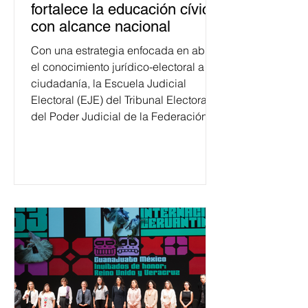
fortalece la educación cívica
con alcance nacional
Con una estrategia enfocada en abrir
el conocimiento jurídico-electoral a la
ciudadanía, la Escuela Judicial
Electoral (EJE) del Tribunal Electoral
del Poder Judicial de la Federación
ha formado, desde 2018, a más de
650 mil personas en todo el país en
temas relacionados con la
democracia y el derecho electoral.
Esta cifra da cuenta del papel que ha
asumido la EJE en la difusión de la
justicia electoral como un bien
público. La mayor parte de las
personas capacitadas no forma