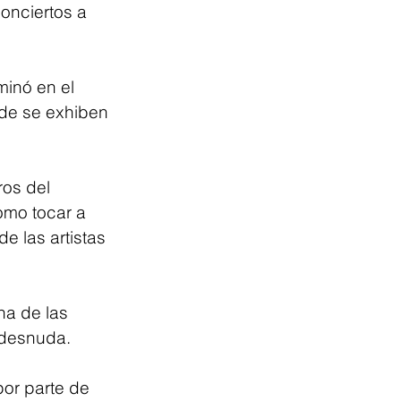
onciertos a 
minó en el 
nde se exhiben 
os del 
omo tocar a 
 las artistas 
na de las 
s desnuda.
or parte de 