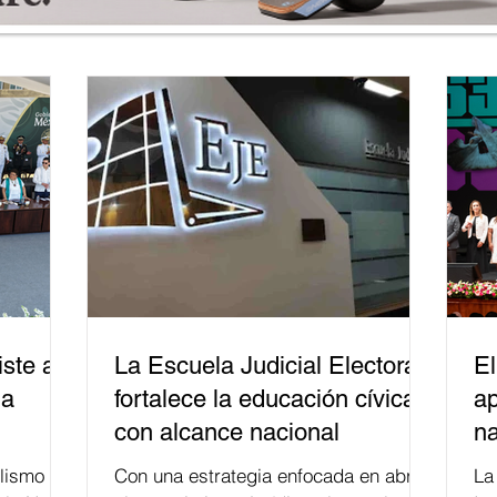
ste a
La Escuela Judicial Electoral
El
la
fortalece la educación cívica
ap
con alcance nacional
na
lismo
Con una estrategia enfocada en abrir
La edición 53 del Festi