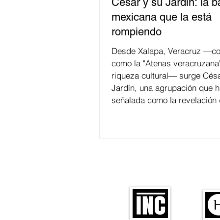
César y su Jardín: la 
mexicana que la está
rompiendo
Desde Xalapa, Veracruz —co
como la "Atenas veracruzana
riqueza cultural— surge Césa
Jardín, una agrupación que h
señalada como la revelación 
en la escena de la música de