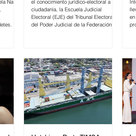
ela Naval
el conocimiento jurídico-electoral a la
In
,
ciudadanía, la Escuela Judicial
ll
Electoral (EJE) del Tribunal Electoral
en
etes.
del Poder Judicial de la Federación ha
pr
formado, desde 2018, a más de 650
mil personas en todo el país en temas
relacionados con la democracia y el
derecho electoral. Esta cifra da cuenta
del papel que ha asumido la EJE en la
difusión de la justicia electoral como
un bien público. La mayor parte de las
personas capacitadas no forma