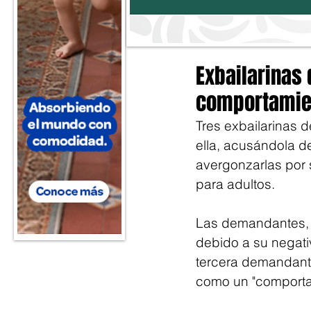
Exbailarinas
comportamie
Tres exbailarinas 
ella, acusándola d
avergonzarlas por 
para adultos.
Las demandantes, A
debido a su negativ
tercera demandante
como un "comportam