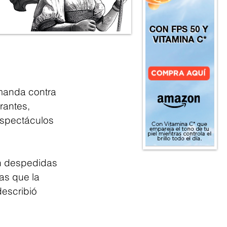
manda contra 
antes, 
espectáculos 
on despedidas 
as que la 
escribió 