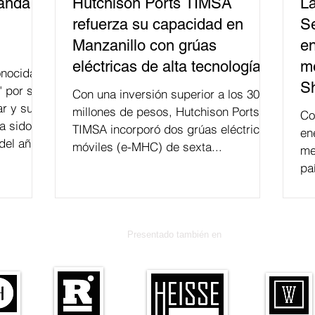
banda
Hutchison Ports TIMSA
La
refuerza su capacidad en
Se
Manzanillo con grúas
en
eléctricas de alta tecnología
me
nocida
S
" por su
Con una inversión superior a los 300
r y su
millones de pesos, Hutchison Ports
Co
a sido
TIMSA incorporó dos grúas eléctricas
en
del año
móviles (e-MHC) de sexta...
me
 fusión.
pa
Presentado también en