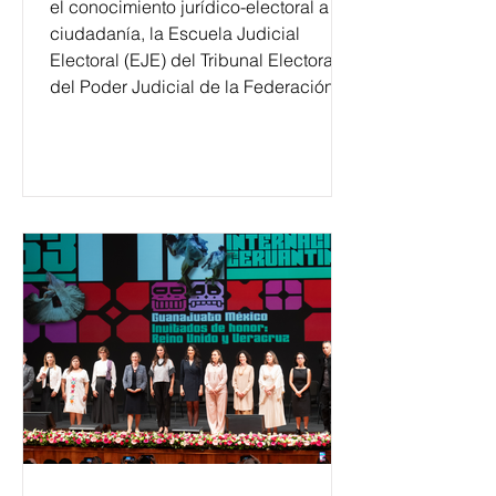
el conocimiento jurídico-electoral a la
ciudadanía, la Escuela Judicial
Electoral (EJE) del Tribunal Electoral
del Poder Judicial de la Federación
ha formado, desde 2018, a más de
650 mil personas en todo el país en
temas relacionados con la
democracia y el derecho electoral.
Esta cifra da cuenta del papel que ha
asumido la EJE en la difusión de la
justicia electoral como un bien
público. La mayor parte de las
personas capacitadas no forma