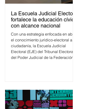
La Escuela Judicial Electoral
fortalece la educación cívica
con alcance nacional
Con una estrategia enfocada en abrir
el conocimiento jurídico-electoral a la
ciudadanía, la Escuela Judicial
Electoral (EJE) del Tribunal Electoral
del Poder Judicial de la Federación
ha formado, desde 2018, a más de
650 mil personas en todo el país en
temas relacionados con la
democracia y el derecho electoral.
Esta cifra da cuenta del papel que ha
asumido la EJE en la difusión de la
justicia electoral como un bien
público. La mayor parte de las