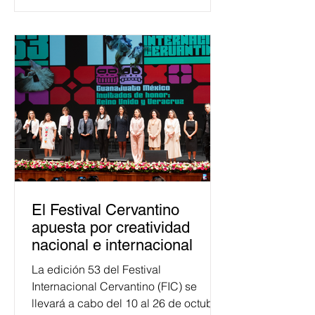
democracia y el derecho electoral.
Esta cifra da cuenta del papel que ha
asumido la EJE en la difusión de la
justicia electoral como un bien
público. La mayor parte de las
personas capacitadas no forma
El Festival Cervantino
apuesta por creatividad
nacional e internacional
La edición 53 del Festival
Internacional Cervantino (FIC) se
llevará a cabo del 10 al 26 de octubre