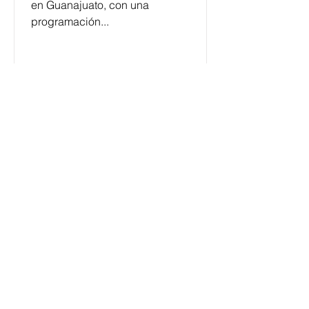
en Guanajuato, con una
programación...
César y su Jardín: la banda
mexicana que la está