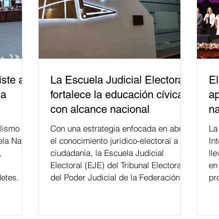
ste a
La Escuela Judicial Electoral
El
la
fortalece la educación cívica
ap
con alcance nacional
na
lismo
Con una estrategia enfocada en abrir
La edición 53 del Festi
ela Naval
el conocimiento jurídico-electoral a la
In
,
ciudadanía, la Escuela Judicial
ll
Electoral (EJE) del Tribunal Electoral
en
etes.
del Poder Judicial de la Federación ha
pr
formado, desde 2018, a más de 650
mil personas en todo el país en temas
relacionados con la democracia y el