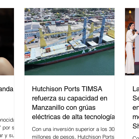
derecho electoral. Esta cifra da cuenta
del papel que ha asumido la EJE en la
difusión de la justicia electoral como
un bien público. La mayor parte de las
personas capacitadas no forma
banda
Hutchison Ports TIMSA
La
refuerza su capacidad en
Se
Manzanillo con grúas
en
eléctricas de alta tecnología
me
nocida
S
" por su
Con una inversión superior a los 300
r y su
millones de pesos, Hutchison Ports
Co