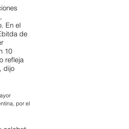
iones 
, 
. En el 
Ebitda de 
r 
n 10 
 refleja 
 dijo 
ayor 
tina, por el 