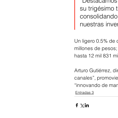
“Destacamos 
su trigésimo 
consolidando 
nuestras inve
Un ligero 0.5% de c
millones de pesos; 
hasta 12 mil 831 m
Arturo Gutiérrez, d
canales”, promovie
“innovando de mane
Entradas 3