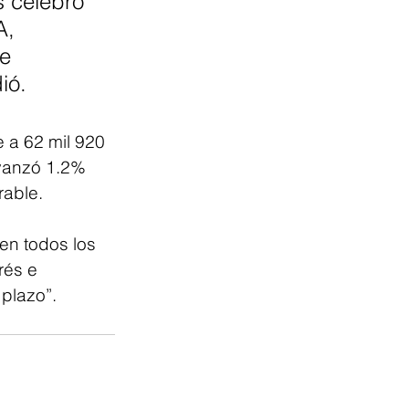
 celebró 
A, 
e 
ió.
e a 62 mil 920 
avanzó 1.2% 
rable.
en todos los 
rés e 
plazo”.