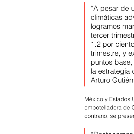
“A pesar de 
climáticas a
logramos man
tercer trimes
1.2 por ciento
trimestre, y
puntos base, 
la estrategia
Arturo Gutiér
México y Estados U
embotelladora de C
contrario, se pres