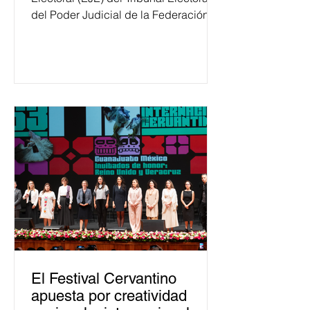
del Poder Judicial de la Federación
ha formado, desde 2018, a más de
650 mil personas en todo el país en
temas relacionados con la
democracia y el derecho electoral.
Esta cifra da cuenta del papel que ha
asumido la EJE en la difusión de la
justicia electoral como un bien
público. La mayor parte de las
personas capacitadas no forma
El Festival Cervantino
apuesta por creatividad