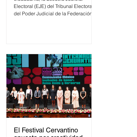
Electoral (EJE) del Tribunal Electoral
del Poder Judicial de la Federación
ha formado, desde 2018, a más de
650 mil personas en todo el país en
temas relacionados con la
democracia y el derecho electoral.
Esta cifra da cuenta del papel que ha
asumido la EJE en la difusión de la
justicia electoral como un bien
público. La mayor parte de las
personas capacitadas no forma
El Festival Cervantino