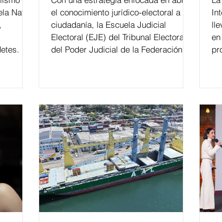
ela Naval
el conocimiento jurídico-electoral a la
In
,
ciudadanía, la Escuela Judicial
ll
Electoral (EJE) del Tribunal Electoral
en
etes.
del Poder Judicial de la Federación ha
pr
formado, desde 2018, a más de 650
mil personas en todo el país en temas
relacionados con la democracia y el
derecho electoral. Esta cifra da cuenta
del papel que ha asumido la EJE en la
difusión de la justicia electoral como
un bien público. La mayor parte de las
personas capacitadas no forma