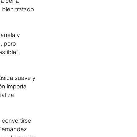
na cena 
 bien tratado 
anela y 
, pero 
tible”, 
úsica suave y 
ón importa 
fatiza 
 convertirse 
 Fernández 