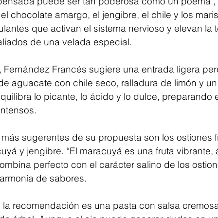
pensada puede ser tan poderosa como un poema", af
l chocolate amargo, el jengibre, el chile y los mar
lantes que activan el sistema nervioso y elevan la 
aliados de una velada especial.
e, Fernández Francés sugiere una entrada ligera per
 de aguacate con chile seco, ralladura de limón y un
quilibra lo picante, lo ácido y lo dulce, preparando 
intensos.
os más sugerentes de su propuesta son los ostiones 
yá y jengibre. “El maracuyá es una fruta vibrante, 
mbina perfecto con el carácter salino de los ostione
a armonía de sabores.
te, la recomendación es una pasta con salsa cremosa