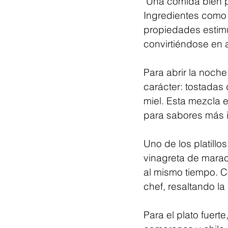
"Una comida bien 
Ingredientes como e
propiedades estimu
convirtiéndose en 
Para abrir la noch
carácter: tostadas
miel. Esta mezcla e
para sabores más 
Uno de los platill
vinagreta de maracu
al mismo tiempo. Co
chef, resaltando l
Para el plato fuer