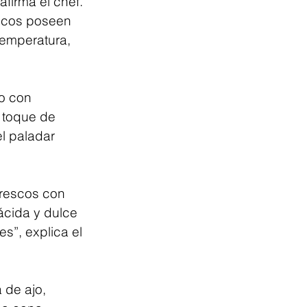
irma el chef. 
iscos poseen 
temperatura, 
o con 
 toque de 
el paladar 
frescos con 
ácida y dulce 
s”, explica el 
 de ajo, 