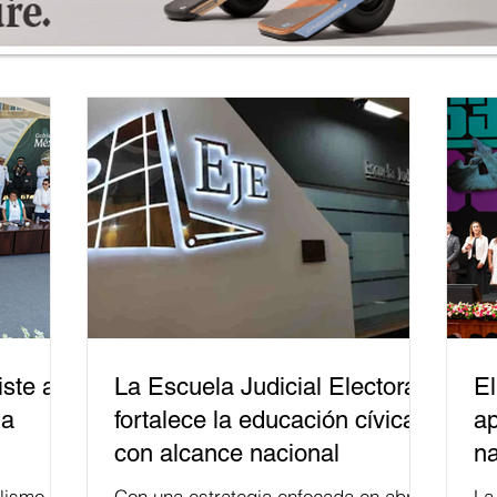
ste a
La Escuela Judicial Electoral
El
la
fortalece la educación cívica
ap
con alcance nacional
na
lismo
Con una estrategia enfocada en abrir
La edición 53 del Festi