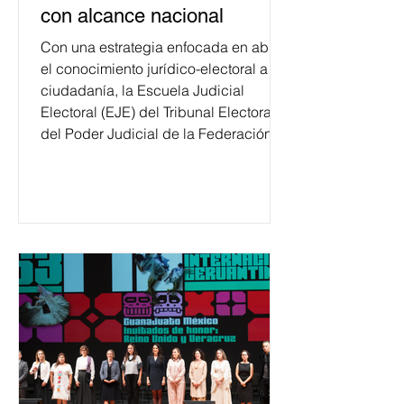
con alcance nacional
Con una estrategia enfocada en abrir
el conocimiento jurídico-electoral a la
ciudadanía, la Escuela Judicial
Electoral (EJE) del Tribunal Electoral
del Poder Judicial de la Federación
ha formado, desde 2018, a más de
650 mil personas en todo el país en
temas relacionados con la
democracia y el derecho electoral.
Esta cifra da cuenta del papel que ha
asumido la EJE en la difusión de la
justicia electoral como un bien
público. La mayor parte de las
personas capacitadas no forma