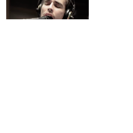
César y su Jardín: la banda
mexicana que la está
rompiendo
Desde Xalapa, Veracruz —conocida
como la "Atenas veracruzana" por su
riqueza cultural— surge César y su
Jardín, una agrupación que ha sido
señalada como la revelación del año
en la escena de la música de fusión.