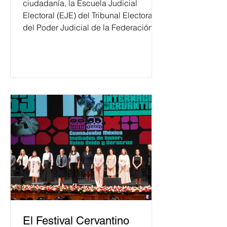
ciudadanía, la Escuela Judicial
Electoral (EJE) del Tribunal Electoral
del Poder Judicial de la Federación
ha formado, desde 2018, a más de
650 mil personas en todo el país en
temas relacionados con la
democracia y el derecho electoral.
Esta cifra da cuenta del papel que ha
asumido la EJE en la difusión de la
justicia electoral como un bien
público. La mayor parte de las
personas capacitadas no forma
El Festival Cervantino