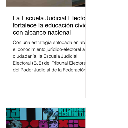
La Escuela Judicial Electoral
fortalece la educación cívica
con alcance nacional
Con una estrategia enfocada en abrir
el conocimiento jurídico-electoral a la
ciudadanía, la Escuela Judicial
Electoral (EJE) del Tribunal Electoral
del Poder Judicial de la Federación
ha formado, desde 2018, a más de
650 mil personas en todo el país en
temas relacionados con la
democracia y el derecho electoral.
Esta cifra da cuenta del papel que ha
asumido la EJE en la difusión de la
justicia electoral como un bien
público. La mayor parte de las