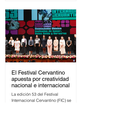
democracia y el derecho electoral.
Esta cifra da cuenta del papel que ha
asumido la EJE en la difusión de la
justicia electoral como un bien
público. La mayor parte de las
personas capacitadas no forma
El Festival Cervantino
apuesta por creatividad
nacional e internacional
La edición 53 del Festival
Internacional Cervantino (FIC) se
llevará a cabo del 10 al 26 de octubre
en Guanajuato, con una