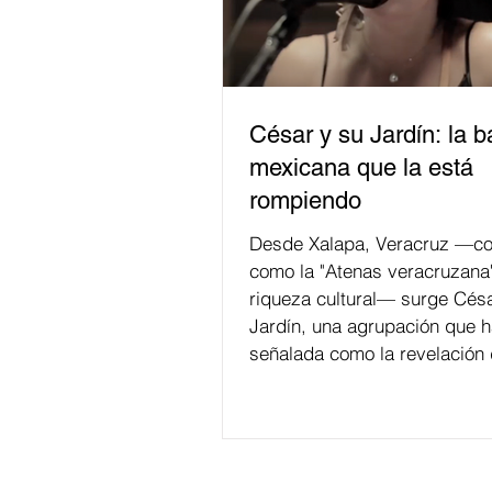
César y su Jardín: la 
mexicana que la está
rompiendo
Desde Xalapa, Veracruz —co
como la "Atenas veracruzana
riqueza cultural— surge Césa
Jardín, una agrupación que h
señalada como la revelación 
en la escena de la música de