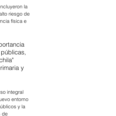
ncluyeron la 
lto riesgo de 
cia física e 
portancia 
 públicas, 
hila" 
rimaria y 
o integral 
nuevo entorno 
blicos y la 
 de 