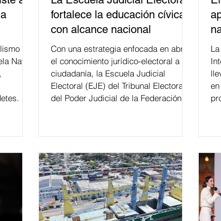
la
fortalece la educación cívica
ap
con alcance nacional
na
lismo
Con una estrategia enfocada en abrir
La edición 53 del Festi
ela Naval
el conocimiento jurídico-electoral a la
In
,
ciudadanía, la Escuela Judicial
ll
Electoral (EJE) del Tribunal Electoral
en
etes.
del Poder Judicial de la Federación ha
pr
formado, desde 2018, a más de 650
mil personas en todo el país en temas
relacionados con la democracia y el
derecho electoral. Esta cifra da cuenta
del papel que ha asumido la EJE en la
difusión de la justicia electoral como
un bien público. La mayor parte de las
personas capacitadas no forma