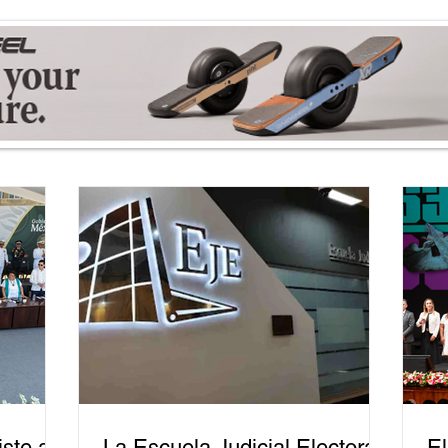
ste a
La Escuela Judicial Electoral
El