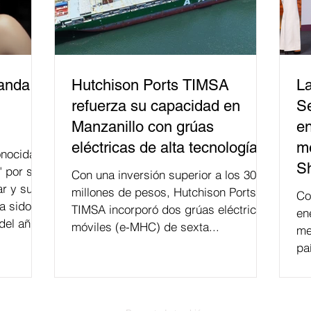
banda
Hutchison Ports TIMSA
La
refuerza su capacidad en
Se
Manzanillo con grúas
en
eléctricas de alta tecnología
me
nocida
S
" por su
Con una inversión superior a los 300
r y su
millones de pesos, Hutchison Ports
Co
a sido
TIMSA incorporó dos grúas eléctricas
en
del año
móviles (e-MHC) de sexta...
me
 fusión.
pa