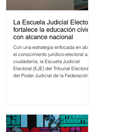
La Escuela Judicial Electoral
fortalece la educación cívica
con alcance nacional
Con una estrategia enfocada en abrir
el conocimiento jurídico-electoral a la
ciudadanía, la Escuela Judicial
Electoral (EJE) del Tribunal Electoral
del Poder Judicial de la Federación
ha formado, desde 2018, a más de
650 mil personas en todo el país en
temas relacionados con la
democracia y el derecho electoral.
Esta cifra da cuenta del papel que ha
asumido la EJE en la difusión de la
justicia electoral como un bien