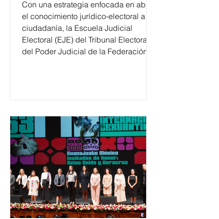
Con una estrategia enfocada en abrir
el conocimiento jurídico-electoral a la
ciudadanía, la Escuela Judicial
Electoral (EJE) del Tribunal Electoral
del Poder Judicial de la Federación
ha formado, desde 2018, a más de
650 mil personas en todo el país en
temas relacionados con la
democracia y el derecho electoral.
Esta cifra da cuenta del papel que ha
asumido la EJE en la difusión de la
justicia electoral como un bien
público. La mayor parte de las
personas capacitadas no forma