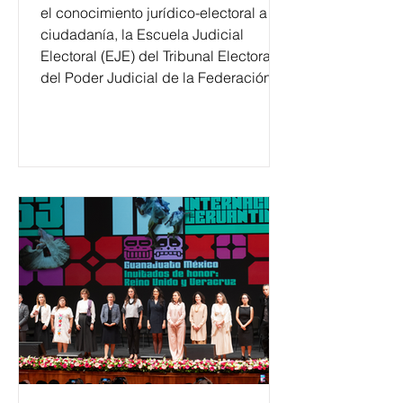
el conocimiento jurídico-electoral a la
ciudadanía, la Escuela Judicial
Electoral (EJE) del Tribunal Electoral
del Poder Judicial de la Federación
ha formado, desde 2018, a más de
650 mil personas en todo el país en
temas relacionados con la
democracia y el derecho electoral.
Esta cifra da cuenta del papel que ha
asumido la EJE en la difusión de la
justicia electoral como un bien
público. La mayor parte de las
personas capacitadas no forma