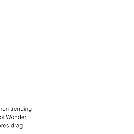
ron trending 
d of Wonder 
ores drag 