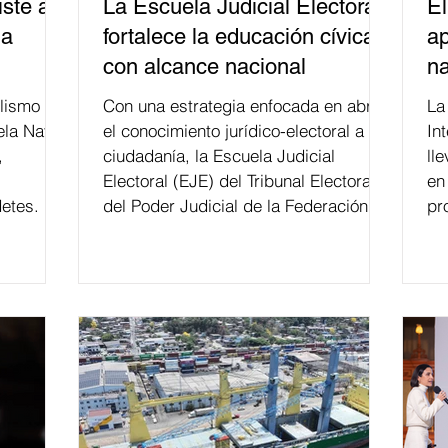
ste a
La Escuela Judicial Electoral
El
la
fortalece la educación cívica
ap
con alcance nacional
na
lismo
Con una estrategia enfocada en abrir
La edición 53 del Festi
ela Naval
el conocimiento jurídico-electoral a la
In
,
ciudadanía, la Escuela Judicial
ll
Electoral (EJE) del Tribunal Electoral
en
etes.
del Poder Judicial de la Federación ha
pr
formado, desde 2018, a más de 650
mil personas en todo el país en temas
relacionados con la democracia y el
derecho electoral. Esta cifra da cuenta
del papel que ha asumido la EJE en la
difusión de la justicia electoral como
un bien público. La mayor parte de las
personas capacitadas no forma