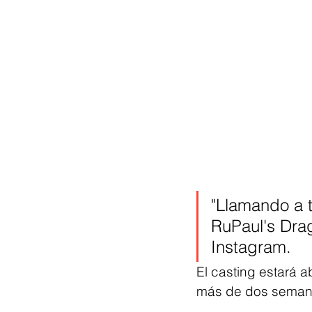
"Llamando a 
RuPaul's Drag
Instagram.
El casting estará a
más de dos semanas