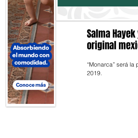
Salma Hayek y
original mex
“Monarca” será la p
2019.