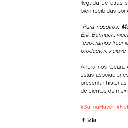
llegada de otras s
bien recibidas por 
“
Para nosotros, 
Mé
Erik Barmack, vicep
“esperamos traer l
productores clave
Ahora nos tocará 
estas asociaciones
presentar historias
de cientos de mex
#SalmaHayek
#Netf