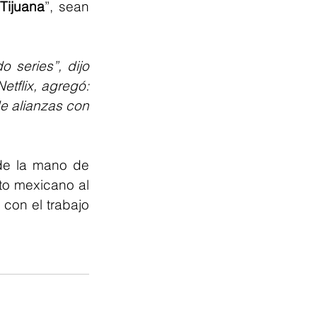
“
Tijuana
”, sean 
 series”, dijo 
tflix, agregó: 
e alianzas con 
de la mano de 
to mexicano al 
con el trabajo 