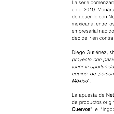
La serie comenzara
en el 2019. Monarc
de acuerdo con Netf
mexicana, entre lo
empresarial nacid
decide ir en contra
Diego Gutiérrez, s
proyecto con pasi
tener la oportunid
equipo de person
México
”.
La apuesta de 
Netf
de productos origi
Cuervos
” e “Ingo