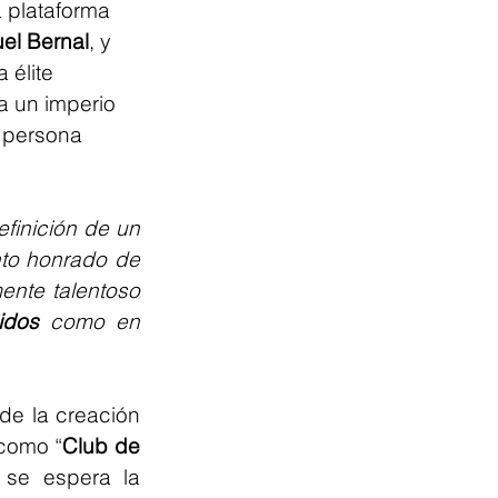
 plataforma 
el Bernal
, y 
 élite 
a un imperio 
 persona 
efinición de un 
to honrado de 
mente talentoso 
idos
 como en 
de la creación 
 como “
Club de 
 se espera la 