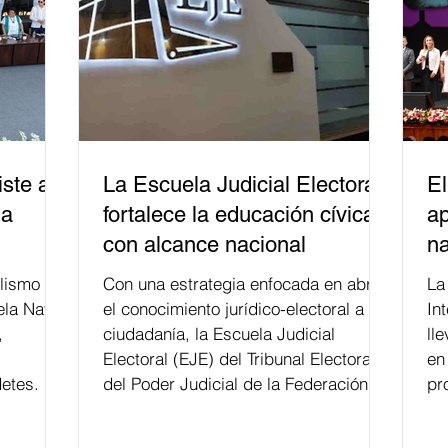
ste a
La Escuela Judicial Electoral
El
la
fortalece la educación cívica
ap
con alcance nacional
na
lismo
Con una estrategia enfocada en abrir
La edición 53 del Festi
ela Naval
el conocimiento jurídico-electoral a la
In
,
ciudadanía, la Escuela Judicial
ll
Electoral (EJE) del Tribunal Electoral
en
etes.
del Poder Judicial de la Federación ha
pr
formado, desde 2018, a más de 650
mil personas en todo el país en temas