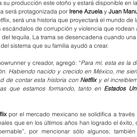
 su producción este otoño y estará disponible en la
a será protagonizada por 
Irene Azuela
 y 
Juan Manu
lix, será una historia que proyectará el mundo de la
s escándalos de corrupción y violencia que rodean 
o del tequila. La trama se desencadena cuando una
 del sistema que su familia ayudó a crear.
howrunner y creador, agregó: “
Para mí, esta es la d
ón. Habiendo nacido y crecido en México, me sien
ad de contar esta historia con 
Netflix
 y el increíble
as que estamos formando, tanto en 
Estados Un
lix
 por el mercado mexicano se solidifica a través 
nales que en los últimos años han logrado el éxito,
bernable”, por mencionar sólo algunos; también