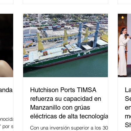
relacionados con la democracia y el
derecho electoral. Esta cifra da cuenta
del papel que ha asumido la EJE en la
difusión de la justicia electoral como
un bien público. La mayor parte de las
personas capacitadas no forma
banda
Hutchison Ports TIMSA
La
refuerza su capacidad en
Se
Manzanillo con grúas
en
eléctricas de alta tecnología
me
nocida
S
" por su
Con una inversión superior a los 300