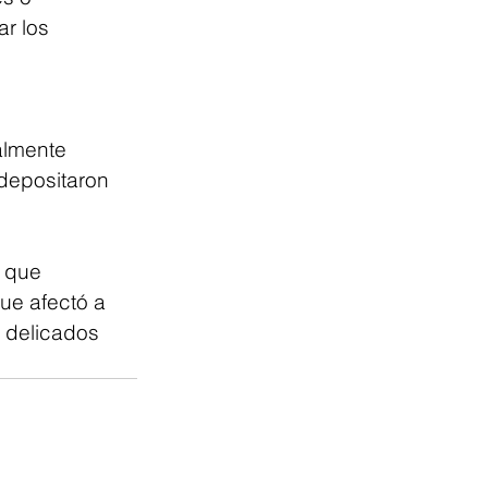
r los 
almente 
depositaron 
 que 
ue afectó a 
 delicados 