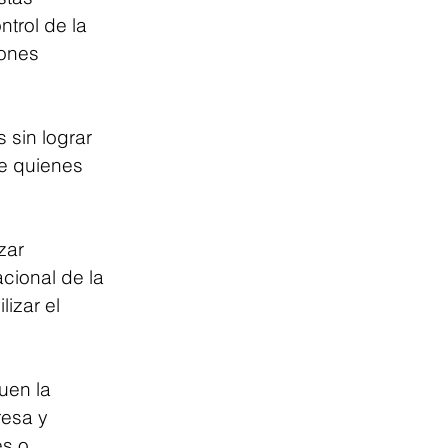
trol de la 
iones 
 sin lograr 
e quienes 
zar 
cional de la 
izar el 
uen la 
resa y 
s o 