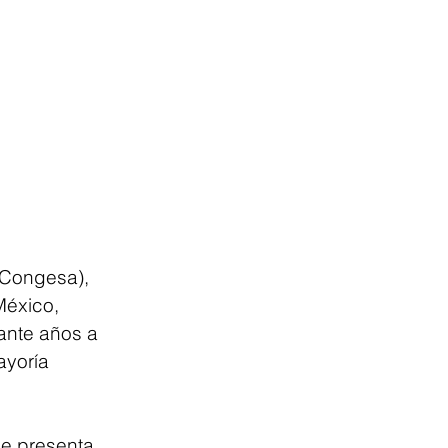
(Congesa), 
México, 
ante años a 
ayoría 
e presenta 