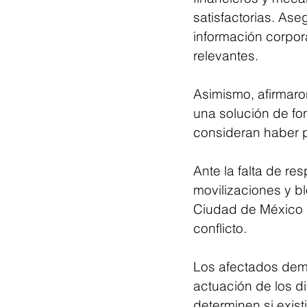
satisfactorias. Ase
información corpora
relevantes.
Asimismo, afirmaron
una solución de fo
consideran haber p
Ante la falta de re
movilizaciones y b
Ciudad de México pa
conflicto.
Los afectados dema
actuación de los di
determinen si exist