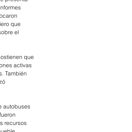
onformes 
ocaron 
iero que 
obre el 
sostienen que 
ones activas 
ís. También 
zó 
de autobuses 
fueron 
os recursos 
mueble 