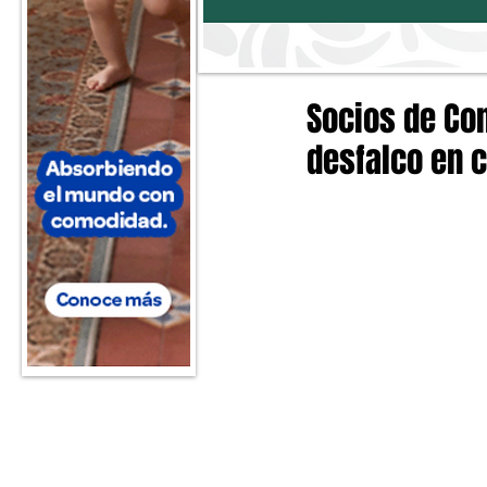
Socios de Co
desfalco en c