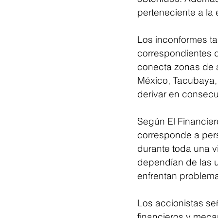
perteneciente a la
Los inconformes ta
correspondientes de
conecta zonas de a
México, Tacubaya, 
derivar en consecu
Según El Financiero
corresponde a pers
durante toda una v
dependían de las 
enfrentan problema
Los accionistas señ
financieros y meca