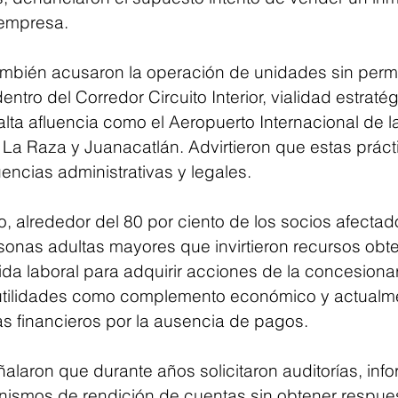
 empresa.
mbién acusaron la operación de unidades sin perm
ntro del Corredor Circuito Interior, vialidad estraté
lta afluencia como el Aeropuerto Internacional de l
La Raza y Juanacatlán. Advirtieron que estas práct
encias administrativas y legales.
, alrededor del 80 por ciento de los socios afectad
onas adultas mayores que invirtieron recursos obt
ida laboral para adquirir acciones de la concesiona
utilidades como complemento económico y actualm
s financieros por la ausencia de pagos.
alaron que durante años solicitaron auditorías, inf
nismos de rendición de cuentas sin obtener respue