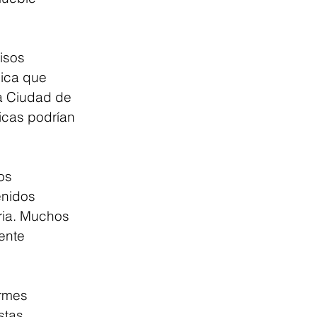
isos 
gica que 
a Ciudad de 
icas podrían 
os 
enidos 
ria. Muchos 
ente 
ormes 
stas 