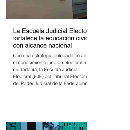
La Escuela Judicial Electoral
fortalece la educación cívica
con alcance nacional
Con una estrategia enfocada en abrir
el conocimiento jurídico-electoral a la
ciudadanía, la Escuela Judicial
Electoral (EJE) del Tribunal Electoral
del Poder Judicial de la Federación
ha formado, desde 2018, a más de
650 mil personas en todo el país en
temas relacionados con la
democracia y el derecho electoral.
Esta cifra da cuenta del papel que ha
asumido la EJE en la difusión de la