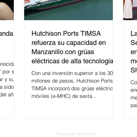
banda
Hutchison Ports TIMSA
La
refuerza su capacidad en
Se
Manzanillo con grúas
en
eléctricas de alta tecnología
me
nocida
S
" por su
Con una inversión superior a los 300
r y su
millones de pesos, Hutchison Ports
Co
a sido
TIMSA incorporó dos grúas eléctricas
en
del año
móviles (e-MHC) de sexta...
me
 fusión.
pa
Presentado también en