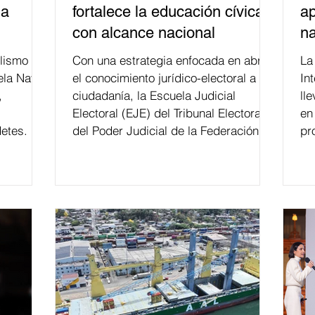
la
fortalece la educación cívica
ap
con alcance nacional
na
lismo
Con una estrategia enfocada en abrir
La edición 53 del Festi
ela Naval
el conocimiento jurídico-electoral a la
In
,
ciudadanía, la Escuela Judicial
ll
Electoral (EJE) del Tribunal Electoral
en
etes.
del Poder Judicial de la Federación ha
pr
formado, desde 2018, a más de 650
mil personas en todo el país en temas
relacionados con la democracia y el
derecho electoral. Esta cifra da cuenta
del papel que ha asumido la EJE en la
difusión de la justicia electoral como
un bien público. La mayor parte de las
personas capacitadas no forma