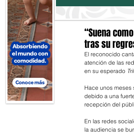
“Suena como 
tras su regre
El reconocido canta
atención de las re
en su esperado 
Tr
Hace unos meses se
debido a una fuert
recepción del públ
En las redes socia
la audiencia se bur