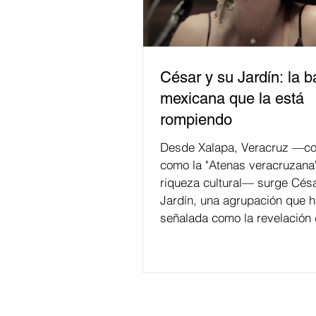
César y su Jardín: la 
mexicana que la está
rompiendo
Desde Xalapa, Veracruz —co
como la "Atenas veracruzana
riqueza cultural— surge Césa
Jardín, una agrupación que h
señalada como la revelación 
en la escena de la música de