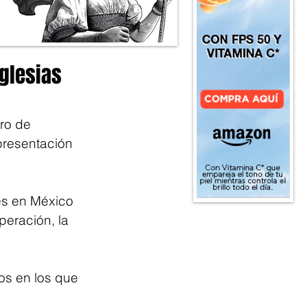
glesias
ro de 
presentación 
es en México 
eración, la 
s en los que 