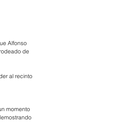
ue Alfonso 
 rodeado de 
er al recinto 
 un momento 
 demostrando 