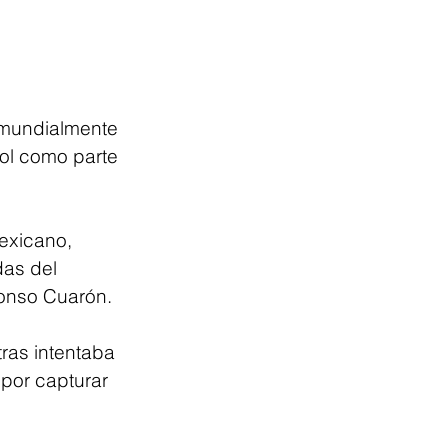
 mundialmente 
ol como parte 
exicano, 
as del 
fonso Cuarón.
ras intentaba 
por capturar 