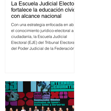
La Escuela Judicial Electoral
fortalece la educación cívica
con alcance nacional
Con una estrategia enfocada en abrir
el conocimiento jurídico-electoral a la
ciudadanía, la Escuela Judicial
Electoral (EJE) del Tribunal Electoral
del Poder Judicial de la Federación
ha formado, desde 2018, a más de
650 mil personas en todo el país en
temas relacionados con la
democracia y el derecho electoral.
Esta cifra da cuenta del papel que ha
asumido la EJE en la difusión de la
justicia electoral como un bien
público. La mayor parte de las
personas capacitadas no forma