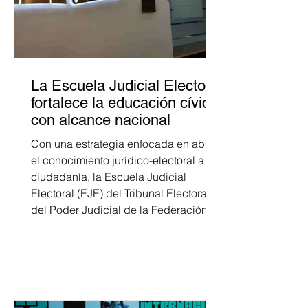
La Escuela Judicial Electoral
fortalece la educación cívica
con alcance nacional
Con una estrategia enfocada en abrir
el conocimiento jurídico-electoral a la
ciudadanía, la Escuela Judicial
Electoral (EJE) del Tribunal Electoral
del Poder Judicial de la Federación
ha formado, desde 2018, a más de
650 mil personas en todo el país en
temas relacionados con la
democracia y el derecho electoral.
Esta cifra da cuenta del papel que ha