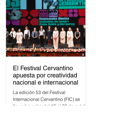
asumido la EJE en la difusión de la
justicia electoral como un bien
público. La mayor parte de las
personas capacitadas no forma
El Festival Cervantino
apuesta por creatividad
nacional e internacional
La edición 53 del Festival
Internacional Cervantino (FIC) se
llevará a cabo del 10 al 26 de octubre
en Guanajuato, con una
programación...