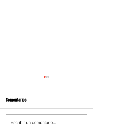
Comentarios
Escribir un comentario...
Sheinbaum anuncia
Ejecutan cinco ór