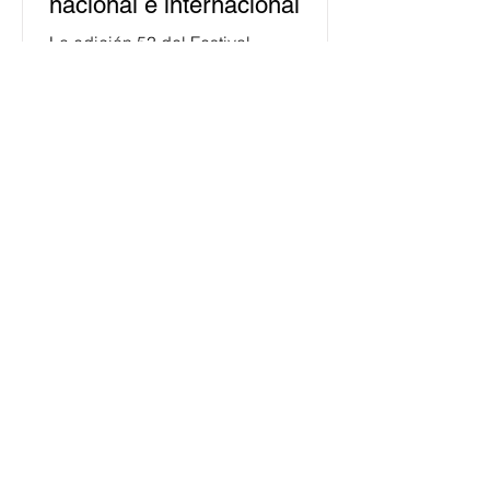
nacional e internacional
La edición 53 del Festival
Internacional Cervantino (FIC) se
llevará a cabo del 10 al 26 de octubre
en Guanajuato, con una
programación...