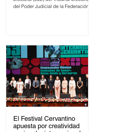
del Poder Judicial de la Federación
ha formado, desde 2018, a más de
650 mil personas en todo el país en
temas relacionados con la
democracia y el derecho electoral.
Esta cifra da cuenta del papel que ha
asumido la EJE en la difusión de la
justicia electoral como un bien
público. La mayor parte de las
personas capacitadas no forma
El Festival Cervantino
apuesta por creatividad