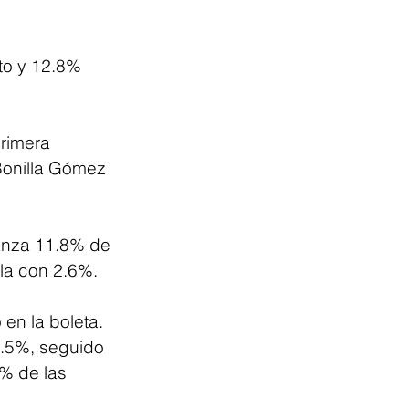
to y 12.8% 
rimera 
Bonilla Gómez 
anza 11.8% de 
la con 2.6%.
en la boleta. 
4.5%, seguido 
% de las 