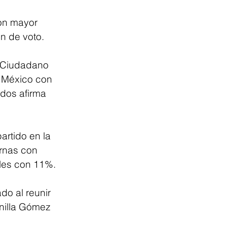
on mayor 
n de voto.
 Ciudadano 
 México con 
dos afirma 
rtido en la 
rnas con 
les con 11%.
do al reunir 
nilla Gómez 