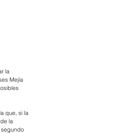
r la 
ses Mejía 
osibles 
 que, si la 
de la 
n segundo 