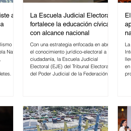
ste a
La Escuela Judicial Electoral
El
la
fortalece la educación cívica
ap
con alcance nacional
na
lismo
Con una estrategia enfocada en abrir
La edición 53 del Festi
ela Naval
el conocimiento jurídico-electoral a la
In
,
ciudadanía, la Escuela Judicial
ll
Electoral (EJE) del Tribunal Electoral
en
etes.
del Poder Judicial de la Federación ha
pr
formado, desde 2018, a más de 650
mil personas en todo el país en temas
relacionados con la democracia y el
derecho electoral. Esta cifra da cuenta
del papel que ha asumido la EJE en la
difusión de la justicia electoral como
un bien público. La mayor parte de las