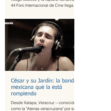
44 Foro Internacional de Cine llega a
la Cineteca Nacional como uno de los
escaparates más sólidos para el cine
de vanguardia.
César y su Jardín: la banda
mexicana que la está
rompiendo
Desde Xalapa, Veracruz —conocida
como la "Atenas veracruzana" por su