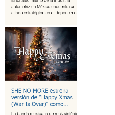
El fortalecimiento de la industria
automotriz en México encuentra un
aliado estratégico en el deporte motor,
una sinergia que Grupo Andrade ha
liderado mediante su escudería
Alessandros Racing. En el marco de
su centenario, la organización utiliza la
alta competencia para validar su
capacidad técnica y operativa en las
pistas más exigentes del país durante
la temporada 2026.
SHE NO MORE estrena
versión de “Happy Xmas
(War Is Over)” como
llamado a la empatía en
La banda mexicana de rock sinfónico