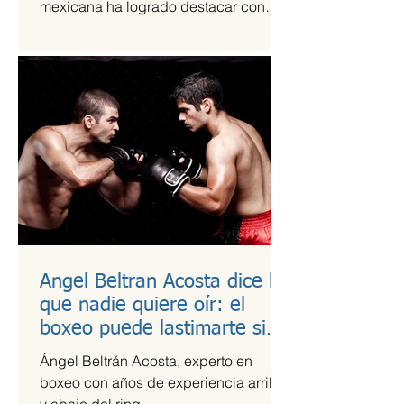
mexicana ha logrado destacar con
una propuesta fresca, artesanal y
saludable. Se trata de Happi Dunki, la
marca de burritos norteños creada por
la emprendedora Camila García-
Castells, que combina tradición
culinaria con innovación y conciencia
nutricional.
Angel Beltran Acosta dice lo
que nadie quiere oír: el
boxeo puede lastimarte si
no te cuidas
Ángel Beltrán Acosta, experto en
boxeo con años de experiencia arriba