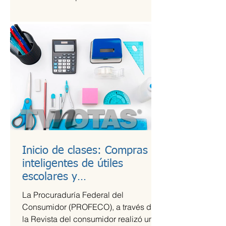
Kings League Américas en México,...
Inicio de clases: Compras
inteligentes de útiles
escolares y
recomendaciones para la
La Procuraduría Federal del
lonchera
Consumidor (PROFECO), a través de
la Revista del consumidor realizó un