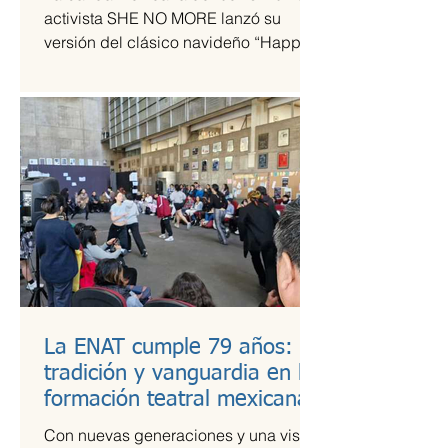
tiempos de guerra
activista SHE NO MORE lanzó su
versión del clásico navideño “Happy
Xmas (War Is Over)”, original de John
Lennon y Yoko Ono. El sencillo
transforma el himno pacifista en un
arreglo metal sinfónico que mantiene
su esencia esperanzadora, pero con la
potencia característica del grupo.
La ENAT cumple 79 años:
tradición y vanguardia en la
formación teatral mexicana
Con nuevas generaciones y una visión