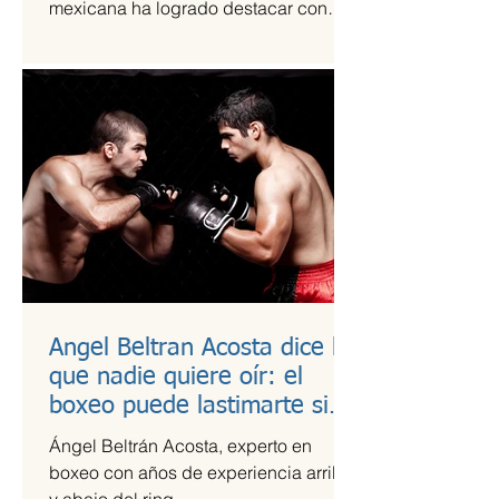
mexicana ha logrado destacar con
una propuesta fresca, artesanal y
saludable. Se trata de Happi Dunki, la
marca de burritos norteños creada por
la emprendedora Camila García-
Castells, que combina tradición
culinaria con innovación y conciencia
nutricional.
Angel Beltran Acosta dice lo
que nadie quiere oír: el
boxeo puede lastimarte si
no te cuidas
Ángel Beltrán Acosta, experto en
boxeo con años de experiencia arriba