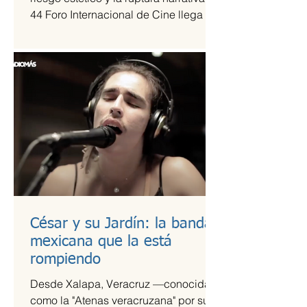
44 Foro Internacional de Cine llega a
la Cineteca Nacional como uno de los
escaparates más sólidos para el cine
de vanguardia.
César y su Jardín: la banda
mexicana que la está
rompiendo
Desde Xalapa, Veracruz —conocida
como la "Atenas veracruzana" por su