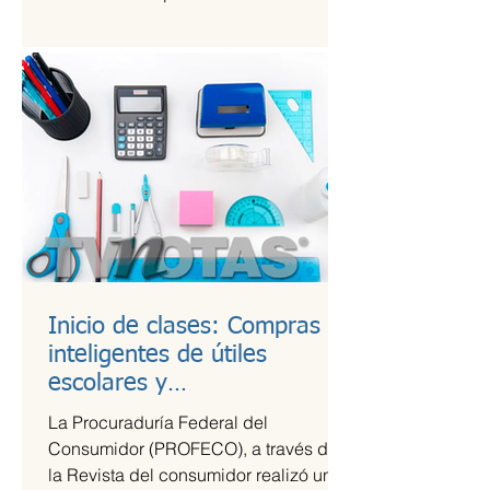
Kings League Américas en México,...
Inicio de clases: Compras
inteligentes de útiles
escolares y
recomendaciones para la
La Procuraduría Federal del
lonchera
Consumidor (PROFECO), a través de
la Revista del consumidor realizó un