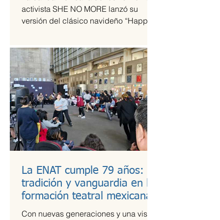
tiempos de guerra
activista SHE NO MORE lanzó su
versión del clásico navideño “Happy
Xmas (War Is Over)”, original de John
Lennon y Yoko Ono. El sencillo
transforma el himno pacifista en un
arreglo metal sinfónico que mantiene
su esencia esperanzadora, pero con la
potencia característica del grupo.
La ENAT cumple 79 años:
tradición y vanguardia en la
formación teatral mexicana
Con nuevas generaciones y una visión