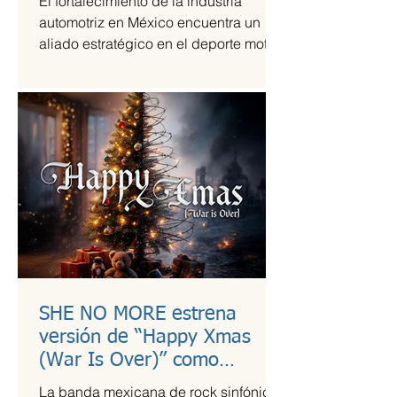
El fortalecimiento de la industria
automotriz en México encuentra un
aliado estratégico en el deporte motor,
una sinergia que Grupo Andrade ha
liderado mediante su escudería
Alessandros Racing. En el marco de
su centenario, la organización utiliza la
alta competencia para validar su
capacidad técnica y operativa en las
pistas más exigentes del país durante
la temporada 2026.
SHE NO MORE estrena
versión de “Happy Xmas
(War Is Over)” como
llamado a la empatía en
La banda mexicana de rock sinfónico