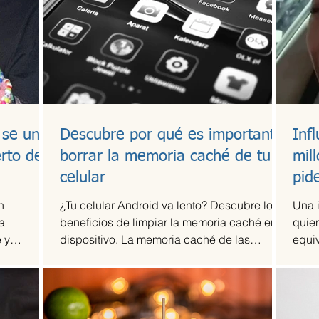
 se une
Descubre por qué es importante
Inf
erto de
borrar la memoria caché de tu
mil
celular
pid
n
¿Tu celular Android va lento? Descubre los
Una 
a
beneficios de limpiar la memoria caché en tu
quien
 y
dispositivo. La memoria caché de las
equi
tó...
aplicaciones...
dólar