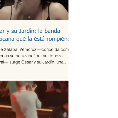
ar y su Jardín: la banda
icana que la está rompiendo
e Xalapa, Veracruz —conocida como
tenas veracruzana" por su riqueza
ral— surge César y su Jardín, una
pación que ha sido señalada como la
ación del año en la escena de la
ca de fusión.