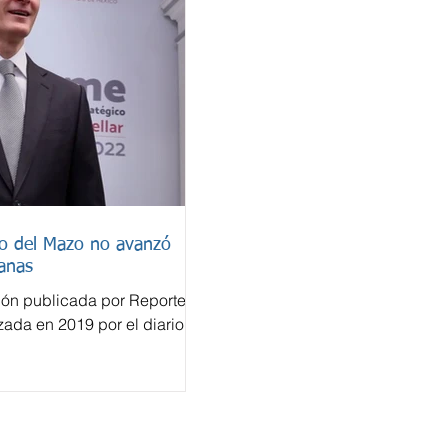
do del Mazo no avanzó
anas
ión publicada por Reporte
izada en 2019 por el diario
a cuenta bancaria en
lfredo del Mazo Maza nunca
ión penal en México, pese a
efectuadas en un sistema
tonces un paraíso fiscal. El