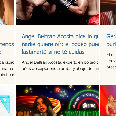
Angel Beltran Acosta dice lo que
Ger
rteños
nadie quiere oír: el boxeo puede
bur
a
lastimarte si no te cuidas
El re
convi
da rápida
Ángel Beltrán Acosta, experto en boxeo con
pres
cana ha
años de experiencia arriba y abajo del ring
en Mé
ta fresca,
e Happi
ños creada
ía-
ulinaria
cional.