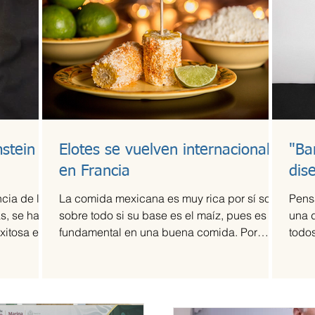
stein
Elotes se vuelven internacionales
"Ba
en Francia
dis
cia de la
La comida mexicana es muy rica por sí sola,
Pens
s, se ha
sobre todo si su base es el maíz, pues es
una 
xitosa en
fundamental en una buena comida. Por
todos
ello,...
fama 