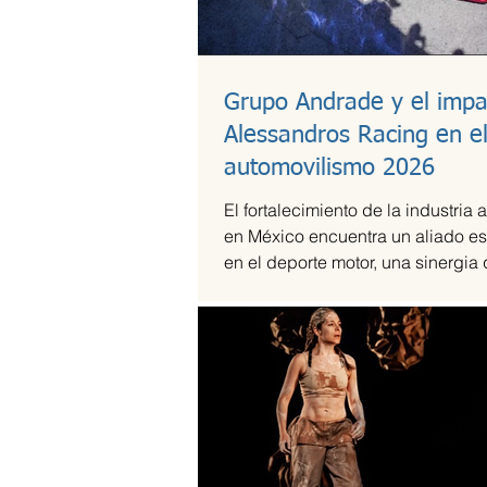
Grupo Andrade y el impa
Alessandros Racing en e
automovilismo 2026
El fortalecimiento de la industria 
en México encuentra un aliado es
en el deporte motor, una sinergia
Andrade ha liderado mediante su
Alessandros Racing. En el marco
centenario, la organización utiliza 
competencia para validar su cap
técnica y operativa en las pistas
exigentes del país durante la te
2026.