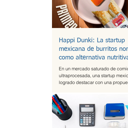
Happi Dunki: La startup
mexicana de burritos no
como alternativa nutritiv
En un mercado saturado de comi
ultraprocesada, una startup mexi
logrado destacar con una propues
artesanal y saludable. Se trata d
Dunki, la marca de burritos norte
por la emprendedora Camila Garc
Castells, que combina tradición c
con innovación y conciencia nutri