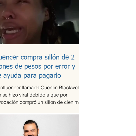
luencer compra sillón de 2
lones de pesos por error y
e ayuda para pagarlo
influencer llamada Quenlin Blackwell,
 se hizo viral debido a que por
vocación compró un sillón de cien mil
es, que son...