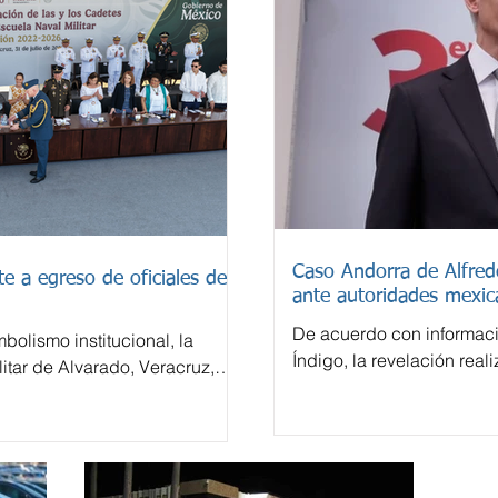
Caso Andorra de Alfre
e a egreso de oficiales de
ante autoridades mexic
De acuerdo con informac
bolismo institucional, la
Índigo, la revelación real
itar de Alvarado, Veracruz,
español El País sobre un
la generación 2022-2026 de
Andorra vinculada con A
derivó en una investigac
tratarse de operaciones 
financiero considerado en