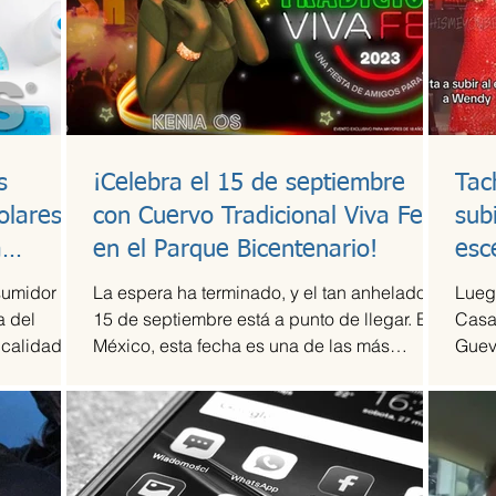
s
¡Celebra el 15 de septiembre
Tac
olares y
con Cuervo Tradicional Viva Fest
sub
a
en el Parque Bicentenario!
esc
sumidor
La espera ha terminado, y el tan anhelado
Luego
a del
15 de septiembre está a punto de llegar. En
Casa
 calidad a
México, esta fecha es una de las más
Guev
esperadas,...
compr