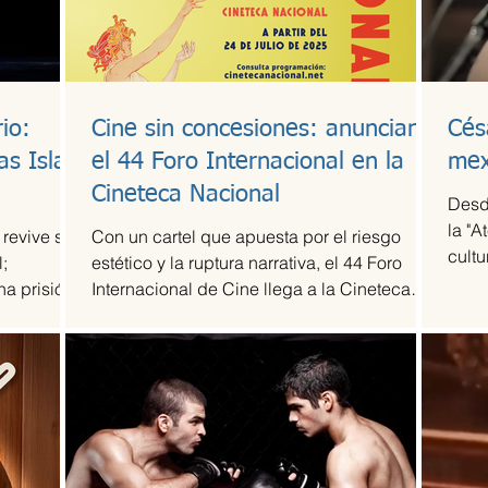
io:
Cine sin concesiones: anuncian
Cés
as Islas
el 44 Foro Internacional en la
mex
Cineteca Nacional
Desd
la "A
 revive su
Con un cartel que apuesta por el riesgo
cultu
;
estético y la ruptura narrativa, el 44 Foro
agru
na prisión
Internacional de Cine llega a la Cineteca
revel
Nacional como uno de los escaparates más
músi
sólidos para el cine de vanguardia.