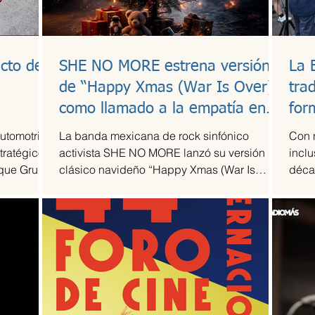
cto de
SHE NO MORE estrena versión
La 
l
de “Happy Xmas (War Is Over)”
tra
como llamado a la empatía en
for
tiempos de guerra
automotriz
La banda mexicana de rock sinfónico
Con 
tratégico
activista SHE NO MORE lanzó su versión del
inclu
 que Grupo
clásico navideño “Happy Xmas (War Is
déca
 escudería
Over)”, original de John Lennon y Yoko Ono.
Arte T
 de su
El sencillo transforma el himno pacifista en
la alta
un arreglo metal sinfónico que mantiene su
acidad
esencia esperanzadora, pero con la
 más
potencia característica del grupo.
mporada