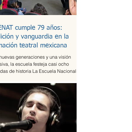
ENAT cumple 79 años:
dición y vanguardia en la
mación teatral mexicana
nuevas generaciones y una visión
siva, la escuela festeja casi ocho
das de historia La Escuela Nacional de
eatral...