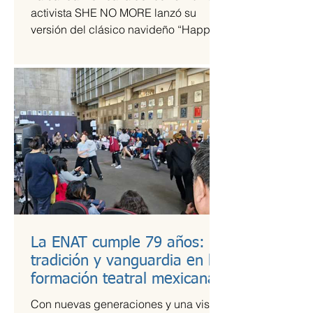
tiempos de guerra
activista SHE NO MORE lanzó su
versión del clásico navideño “Happy
Xmas (War Is Over)”, original de John
Lennon y Yoko Ono. El sencillo
transforma el himno pacifista en un
arreglo metal sinfónico que mantiene
su esencia esperanzadora, pero con la
potencia característica del grupo.
La ENAT cumple 79 años:
tradición y vanguardia en la
formación teatral mexicana
Con nuevas generaciones y una visión