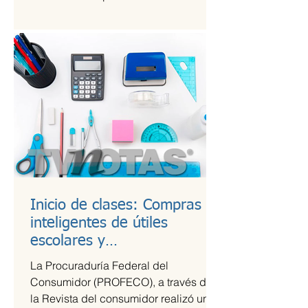
Kings League Américas en México,...
Inicio de clases: Compras
inteligentes de útiles
escolares y
recomendaciones para la
La Procuraduría Federal del
lonchera
Consumidor (PROFECO), a través de
la Revista del consumidor realizó un