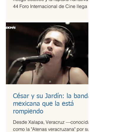
44 Foro Internacional de Cine llega a
la Cineteca Nacional como uno de los
escaparates más sólidos para el cine
de vanguardia.
César y su Jardín: la banda
mexicana que la está
rompiendo
Desde Xalapa, Veracruz —conocida
como la "Atenas veracruzana" por su