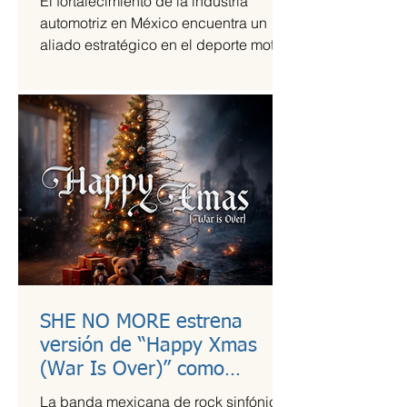
El fortalecimiento de la industria
automotriz en México encuentra un
aliado estratégico en el deporte motor,
una sinergia que Grupo Andrade ha
liderado mediante su escudería
Alessandros Racing. En el marco de
su centenario, la organización utiliza la
alta competencia para validar su
capacidad técnica y operativa en las
pistas más exigentes del país durante
la temporada 2026.
SHE NO MORE estrena
versión de “Happy Xmas
(War Is Over)” como
llamado a la empatía en
La banda mexicana de rock sinfónico