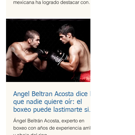
mexicana ha logrado destacar con
una propuesta fresca, artesanal y
saludable. Se trata de Happi Dunki, la
marca de burritos norteños creada por
la emprendedora Camila García-
Castells, que combina tradición
culinaria con innovación y conciencia
nutricional.
Angel Beltran Acosta dice lo
que nadie quiere oír: el
boxeo puede lastimarte si
no te cuidas
Ángel Beltrán Acosta, experto en
boxeo con años de experiencia arriba