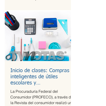
Kings League Américas en México,...
Inicio de clases: Compras
inteligentes de útiles
escolares y
recomendaciones para la
La Procuraduría Federal del
lonchera
Consumidor (PROFECO), a través de
la Revista del consumidor realizó un