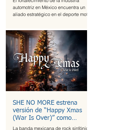
El fortalecimiento de la industria
automotriz en México encuentra un
aliado estratégico en el deporte motor,
una sinergia que Grupo Andrade ha
liderado mediante su escudería
Alessandros Racing. En el marco de
su centenario, la organización utiliza la
alta competencia para validar su
capacidad técnica y operativa en las
pistas más exigentes del país durante
la temporada 2026.
SHE NO MORE estrena
versión de “Happy Xmas
(War Is Over)” como
llamado a la empatía en
La banda mexicana de rock sinfónico