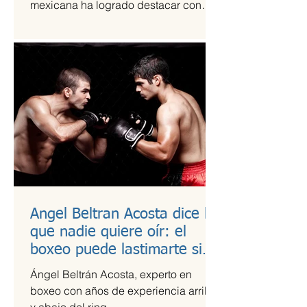
mexicana ha logrado destacar con
una propuesta fresca, artesanal y
saludable. Se trata de Happi Dunki, la
marca de burritos norteños creada por
la emprendedora Camila García-
Castells, que combina tradición
culinaria con innovación y conciencia
nutricional.
Angel Beltran Acosta dice lo
que nadie quiere oír: el
boxeo puede lastimarte si
no te cuidas
Ángel Beltrán Acosta, experto en
boxeo con años de experiencia arriba