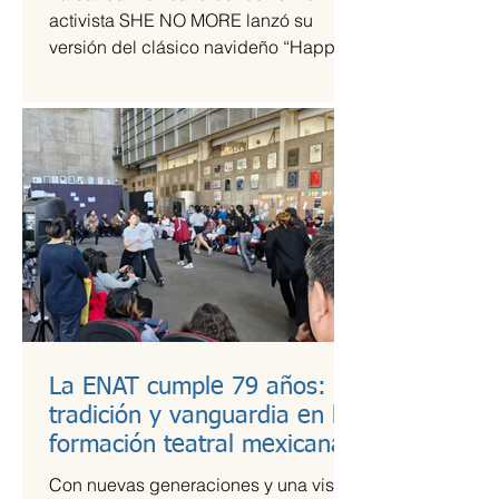
tiempos de guerra
activista SHE NO MORE lanzó su
versión del clásico navideño “Happy
Xmas (War Is Over)”, original de John
Lennon y Yoko Ono. El sencillo
transforma el himno pacifista en un
arreglo metal sinfónico que mantiene
su esencia esperanzadora, pero con la
potencia característica del grupo.
La ENAT cumple 79 años:
tradición y vanguardia en la
formación teatral mexicana
Con nuevas generaciones y una visión