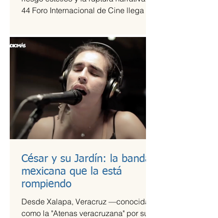
44 Foro Internacional de Cine llega a
la Cineteca Nacional como uno de los
escaparates más sólidos para el cine
de vanguardia.
César y su Jardín: la banda
mexicana que la está
rompiendo
Desde Xalapa, Veracruz —conocida
como la "Atenas veracruzana" por su