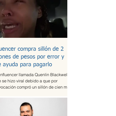
luencer compra sillón de 2
lones de pesos por error y
e ayuda para pagarlo
influencer llamada Quenlin Blackwell,
 se hizo viral debido a que por
vocación compró un sillón de cien mil
es, que son...