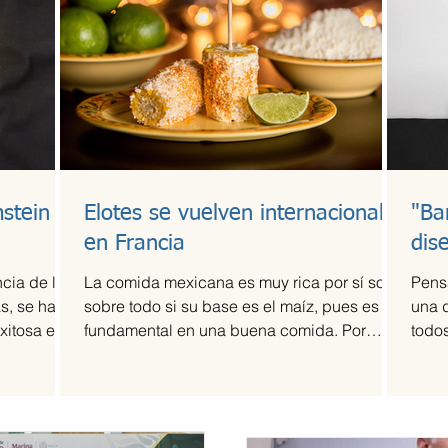
stein
Elotes se vuelven internacionales
"Ba
en Francia
dis
cia de la
La comida mexicana es muy rica por sí sola,
Pens
s, se ha
sobre todo si su base es el maíz, pues es
una 
xitosa en
fundamental en una buena comida. Por
todos
ello,...
fama 