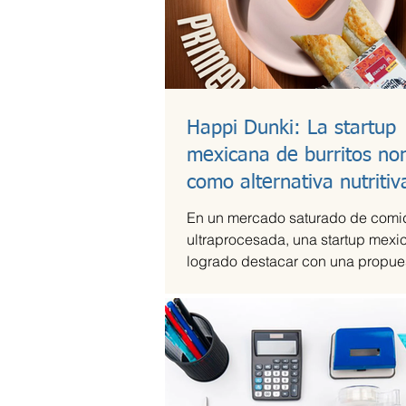
Happi Dunki: La startup
mexicana de burritos no
como alternativa nutritiv
En un mercado saturado de comi
ultraprocesada, una startup mexi
logrado destacar con una propues
artesanal y saludable. Se trata d
Dunki, la marca de burritos norte
por la emprendedora Camila Garc
Castells, que combina tradición c
con innovación y conciencia nutri