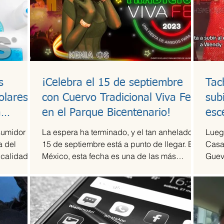
s
¡Celebra el 15 de septiembre
Tac
olares y
con Cuervo Tradicional Viva Fest
sub
a
en el Parque Bicentenario!
esc
sumidor
La espera ha terminado, y el tan anhelado
Luego
a del
15 de septiembre está a punto de llegar. En
Casa
 calidad a
México, esta fecha es una de las más
Guev
esperadas,...
compr