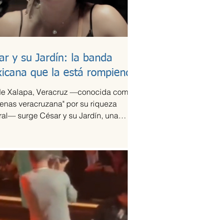
ar y su Jardín: la banda
icana que la está rompiendo
e Xalapa, Veracruz —conocida como
tenas veracruzana" por su riqueza
ral— surge César y su Jardín, una
pación que ha sido señalada como la
ación del año en la escena de la
ca de fusión.