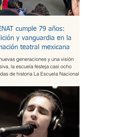
ENAT cumple 79 años:
dición y vanguardia en la
mación teatral mexicana
nuevas generaciones y una visión
siva, la escuela festeja casi ocho
das de historia La Escuela Nacional de
eatral...