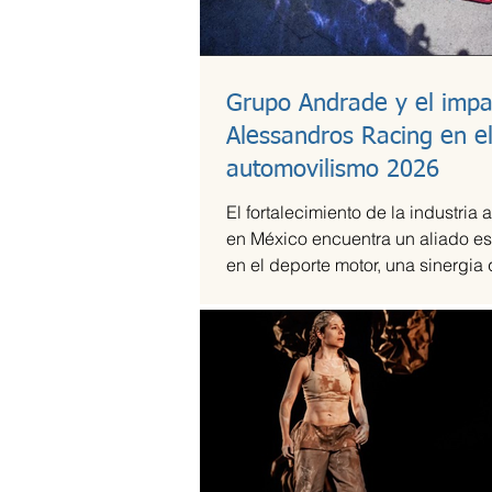
Grupo Andrade y el impa
Alessandros Racing en e
automovilismo 2026
El fortalecimiento de la industria 
en México encuentra un aliado es
en el deporte motor, una sinergia
Andrade ha liderado mediante su
Alessandros Racing. En el marco
centenario, la organización utiliza 
competencia para validar su cap
técnica y operativa en las pistas
exigentes del país durante la te
2026.