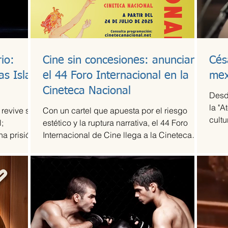
io:
Cine sin concesiones: anuncian
Cés
as Islas
el 44 Foro Internacional en la
mex
Cineteca Nacional
Desd
la "A
 revive su
Con un cartel que apuesta por el riesgo
cultu
;
estético y la ruptura narrativa, el 44 Foro
agru
na prisión
Internacional de Cine llega a la Cineteca
revel
Nacional como uno de los escaparates más
músi
sólidos para el cine de vanguardia.