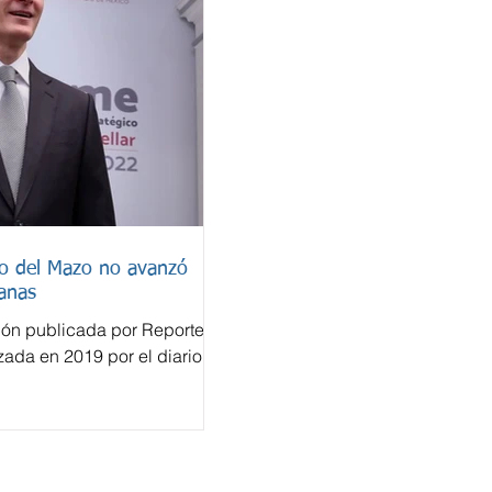
do del Mazo no avanzó
anas
ión publicada por Reporte
izada en 2019 por el diario
a cuenta bancaria en
lfredo del Mazo Maza nunca
ión penal en México, pese a
efectuadas en un sistema
tonces un paraíso fiscal. El