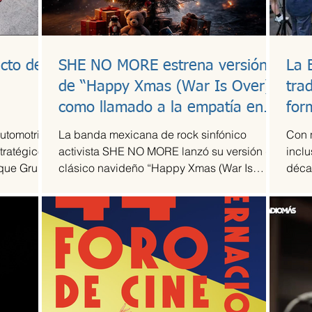
cto de
SHE NO MORE estrena versión
La 
l
de “Happy Xmas (War Is Over)”
tra
como llamado a la empatía en
for
tiempos de guerra
automotriz
La banda mexicana de rock sinfónico
Con 
tratégico
activista SHE NO MORE lanzó su versión del
inclu
 que Grupo
clásico navideño “Happy Xmas (War Is
déca
 escudería
Over)”, original de John Lennon y Yoko Ono.
Arte T
 de su
El sencillo transforma el himno pacifista en
la alta
un arreglo metal sinfónico que mantiene su
acidad
esencia esperanzadora, pero con la
 más
potencia característica del grupo.
mporada