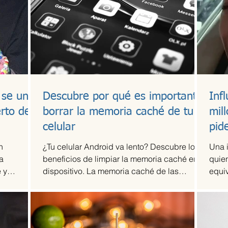
 se une
Descubre por qué es importante
Inf
erto de
borrar la memoria caché de tu
mil
celular
pid
n
¿Tu celular Android va lento? Descubre los
Una 
a
beneficios de limpiar la memoria caché en tu
quien
 y
dispositivo. La memoria caché de las
equi
tó...
aplicaciones...
dólar