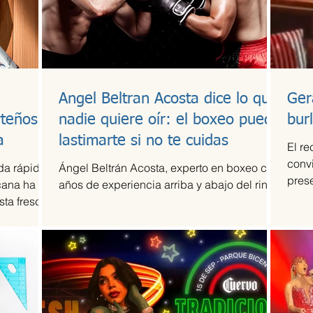
Angel Beltran Acosta dice lo que
Ger
rteños
nadie quiere oír: el boxeo puede
bur
a
lastimarte si no te cuidas
El re
convi
da rápida
Ángel Beltrán Acosta, experto en boxeo con
pres
cana ha
años de experiencia arriba y abajo del ring
en Mé
ta fresca,
e Happi
ños creada
ía-
ulinaria
cional.