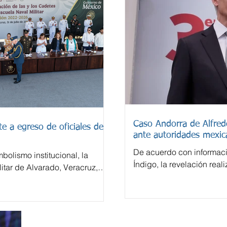
Caso Andorra de Alfre
e a egreso de oficiales de
ante autoridades mexic
De acuerdo con informac
bolismo institucional, la
Índigo, la revelación real
itar de Alvarado, Veracruz,
español El País sobre un
la generación 2022-2026 de
Andorra vinculada con A
derivó en una investigac
tratarse de operaciones 
financiero considerado en