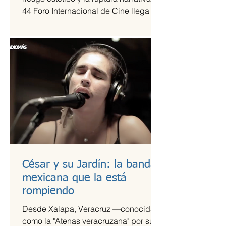
44 Foro Internacional de Cine llega a
la Cineteca Nacional como uno de los
escaparates más sólidos para el cine
de vanguardia.
César y su Jardín: la banda
mexicana que la está
rompiendo
Desde Xalapa, Veracruz —conocida
como la "Atenas veracruzana" por su