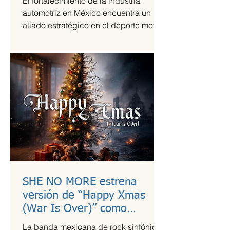
El fortalecimiento de la industria
automotriz en México encuentra un
aliado estratégico en el deporte motor,
una sinergia que Grupo Andrade ha
liderado mediante su escudería
Alessandros Racing. En el marco de
su centenario, la organización utiliza la
alta competencia para validar su
capacidad técnica y operativa en las
pistas más exigentes del país durante
la temporada 2026.
SHE NO MORE estrena
versión de “Happy Xmas
(War Is Over)” como
llamado a la empatía en
La banda mexicana de rock sinfónico