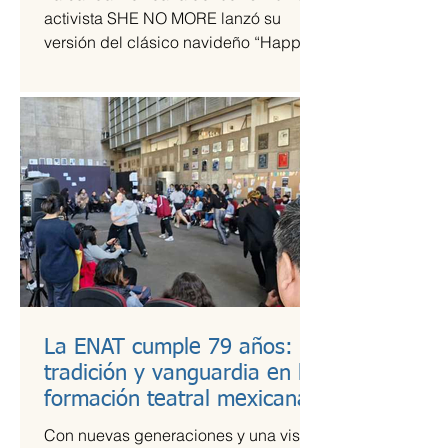
tiempos de guerra
activista SHE NO MORE lanzó su
versión del clásico navideño “Happy
Xmas (War Is Over)”, original de John
Lennon y Yoko Ono. El sencillo
transforma el himno pacifista en un
arreglo metal sinfónico que mantiene
su esencia esperanzadora, pero con la
potencia característica del grupo.
La ENAT cumple 79 años:
tradición y vanguardia en la
formación teatral mexicana
Con nuevas generaciones y una visión