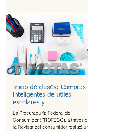
Kings League Américas en México,...
Inicio de clases: Compras
inteligentes de útiles
escolares y
recomendaciones para la
La Procuraduría Federal del
lonchera
Consumidor (PROFECO), a través de
la Revista del consumidor realizó un