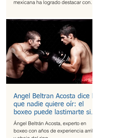
mexicana ha logrado destacar con
una propuesta fresca, artesanal y
saludable. Se trata de Happi Dunki, la
marca de burritos norteños creada por
la emprendedora Camila García-
Castells, que combina tradición
culinaria con innovación y conciencia
nutricional.
Angel Beltran Acosta dice lo
que nadie quiere oír: el
boxeo puede lastimarte si
no te cuidas
Ángel Beltrán Acosta, experto en
boxeo con años de experiencia arriba