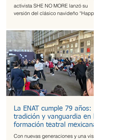
tiempos de guerra
activista SHE NO MORE lanzó su
versión del clásico navideño “Happy
Xmas (War Is Over)”, original de John
Lennon y Yoko Ono. El sencillo
transforma el himno pacifista en un
arreglo metal sinfónico que mantiene
su esencia esperanzadora, pero con la
potencia característica del grupo.
La ENAT cumple 79 años:
tradición y vanguardia en la
formación teatral mexicana
Con nuevas generaciones y una visión