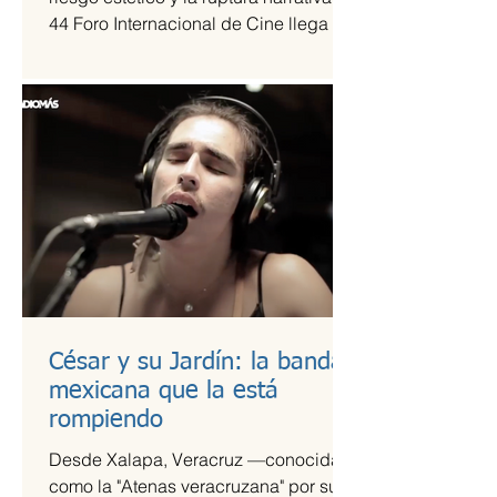
44 Foro Internacional de Cine llega a
la Cineteca Nacional como uno de los
escaparates más sólidos para el cine
de vanguardia.
César y su Jardín: la banda
mexicana que la está
rompiendo
Desde Xalapa, Veracruz —conocida
como la "Atenas veracruzana" por su