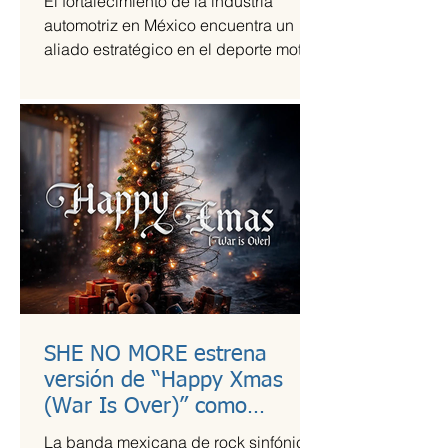
El fortalecimiento de la industria
automotriz en México encuentra un
aliado estratégico en el deporte motor,
una sinergia que Grupo Andrade ha
liderado mediante su escudería
Alessandros Racing. En el marco de
su centenario, la organización utiliza la
alta competencia para validar su
capacidad técnica y operativa en las
pistas más exigentes del país durante
la temporada 2026.
SHE NO MORE estrena
versión de “Happy Xmas
(War Is Over)” como
llamado a la empatía en
La banda mexicana de rock sinfónico