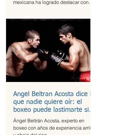
mexicana ha logrado destacar con
una propuesta fresca, artesanal y
saludable. Se trata de Happi Dunki, la
marca de burritos norteños creada por
la emprendedora Camila García-
Castells, que combina tradición
culinaria con innovación y conciencia
nutricional.
Angel Beltran Acosta dice lo
que nadie quiere oír: el
boxeo puede lastimarte si
no te cuidas
Ángel Beltrán Acosta, experto en
boxeo con años de experiencia arriba