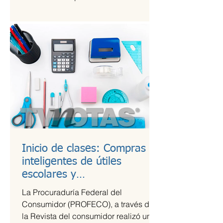
Kings League Américas en México,...
Inicio de clases: Compras
inteligentes de útiles
escolares y
recomendaciones para la
La Procuraduría Federal del
lonchera
Consumidor (PROFECO), a través de
la Revista del consumidor realizó un