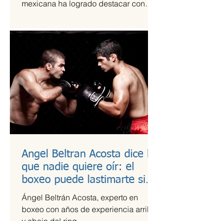
mexicana ha logrado destacar con
una propuesta fresca, artesanal y
saludable. Se trata de Happi Dunki, la
marca de burritos norteños creada por
la emprendedora Camila García-
Castells, que combina tradición
culinaria con innovación y conciencia
nutricional.
Angel Beltran Acosta dice lo
que nadie quiere oír: el
boxeo puede lastimarte si
no te cuidas
Ángel Beltrán Acosta, experto en
boxeo con años de experiencia arriba