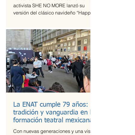
tiempos de guerra
activista SHE NO MORE lanzó su
versión del clásico navideño “Happy
Xmas (War Is Over)”, original de John
Lennon y Yoko Ono. El sencillo
transforma el himno pacifista en un
arreglo metal sinfónico que mantiene
su esencia esperanzadora, pero con la
potencia característica del grupo.
La ENAT cumple 79 años:
tradición y vanguardia en la
formación teatral mexicana
Con nuevas generaciones y una visión