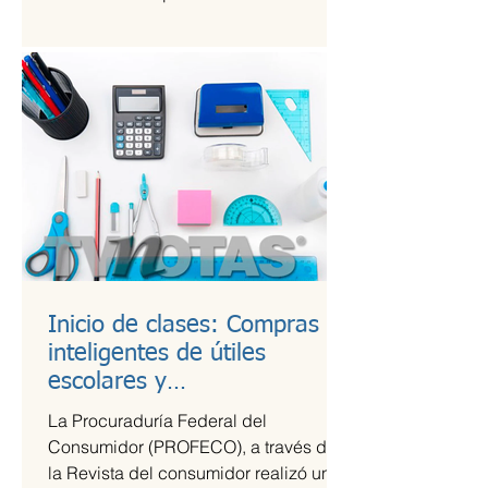
Kings League Américas en México,...
Inicio de clases: Compras
inteligentes de útiles
escolares y
recomendaciones para la
La Procuraduría Federal del
lonchera
Consumidor (PROFECO), a través de
la Revista del consumidor realizó un