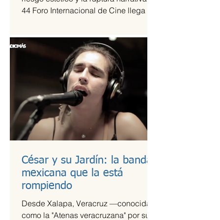
44 Foro Internacional de Cine llega a
la Cineteca Nacional como uno de los
escaparates más sólidos para el cine
de vanguardia.
César y su Jardín: la banda
mexicana que la está
rompiendo
Desde Xalapa, Veracruz —conocida
como la "Atenas veracruzana" por su