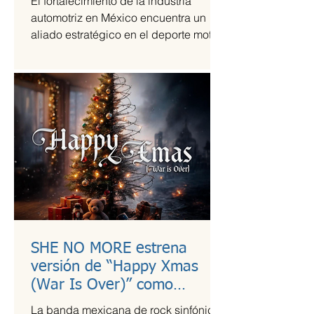
El fortalecimiento de la industria
automotriz en México encuentra un
aliado estratégico en el deporte motor,
una sinergia que Grupo Andrade ha
liderado mediante su escudería
Alessandros Racing. En el marco de
su centenario, la organización utiliza la
alta competencia para validar su
capacidad técnica y operativa en las
pistas más exigentes del país durante
la temporada 2026.
SHE NO MORE estrena
versión de “Happy Xmas
(War Is Over)” como
llamado a la empatía en
La banda mexicana de rock sinfónico