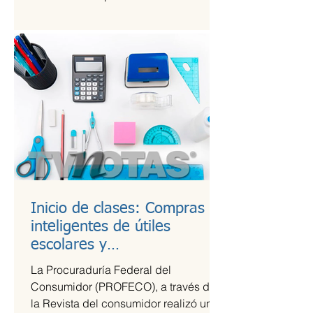
Kings League Américas en México,...
Inicio de clases: Compras
inteligentes de útiles
escolares y
recomendaciones para la
La Procuraduría Federal del
lonchera
Consumidor (PROFECO), a través de
la Revista del consumidor realizó un