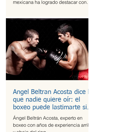
mexicana ha logrado destacar con
una propuesta fresca, artesanal y
saludable. Se trata de Happi Dunki, la
marca de burritos norteños creada por
la emprendedora Camila García-
Castells, que combina tradición
culinaria con innovación y conciencia
nutricional.
Angel Beltran Acosta dice lo
que nadie quiere oír: el
boxeo puede lastimarte si
no te cuidas
Ángel Beltrán Acosta, experto en
boxeo con años de experiencia arriba