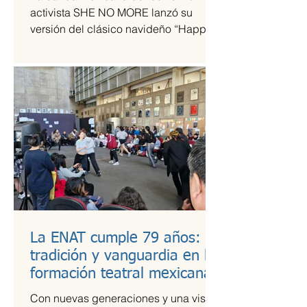
tiempos de guerra
activista SHE NO MORE lanzó su
versión del clásico navideño “Happy
Xmas (War Is Over)”, original de John
Lennon y Yoko Ono. El sencillo
transforma el himno pacifista en un
arreglo metal sinfónico que mantiene
su esencia esperanzadora, pero con la
potencia característica del grupo.
La ENAT cumple 79 años:
tradición y vanguardia en la
formación teatral mexicana
Con nuevas generaciones y una visión