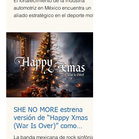
El fortalecimiento de la industria
automotriz en México encuentra un
aliado estratégico en el deporte motor,
una sinergia que Grupo Andrade ha
liderado mediante su escudería
Alessandros Racing. En el marco de
su centenario, la organización utiliza la
alta competencia para validar su
capacidad técnica y operativa en las
pistas más exigentes del país durante
la temporada 2026.
SHE NO MORE estrena
versión de “Happy Xmas
(War Is Over)” como
llamado a la empatía en
La banda mexicana de rock sinfónico