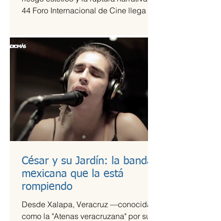
44 Foro Internacional de Cine llega a
la Cineteca Nacional como uno de los
escaparates más sólidos para el cine
de vanguardia.
César y su Jardín: la banda
mexicana que la está
rompiendo
Desde Xalapa, Veracruz —conocida
como la "Atenas veracruzana" por su