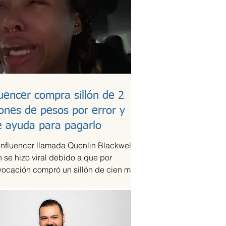
luencer compra sillón de 2
lones de pesos por error y
e ayuda para pagarlo
influencer llamada Quenlin Blackwell,
 se hizo viral debido a que por
vocación compró un sillón de cien mil
es, que son...