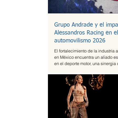
Grupo Andrade y el impa
Alessandros Racing en e
automovilismo 2026
El fortalecimiento de la industria 
en México encuentra un aliado es
en el deporte motor, una sinergia
Andrade ha liderado mediante su
Alessandros Racing. En el marco
centenario, la organización utiliza 
competencia para validar su cap
técnica y operativa en las pistas
exigentes del país durante la te
2026.