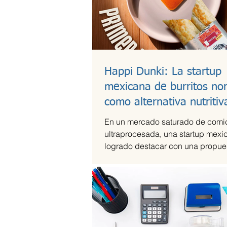
Happi Dunki: La startup
mexicana de burritos no
como alternativa nutritiv
En un mercado saturado de comi
ultraprocesada, una startup mexi
logrado destacar con una propues
artesanal y saludable. Se trata d
Dunki, la marca de burritos norte
por la emprendedora Camila Garc
Castells, que combina tradición c
con innovación y conciencia nutri