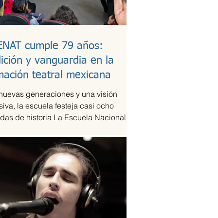
ENAT cumple 79 años:
dición y vanguardia en la
mación teatral mexicana
nuevas generaciones y una visión
siva, la escuela festeja casi ocho
das de historia La Escuela Nacional de
eatral...