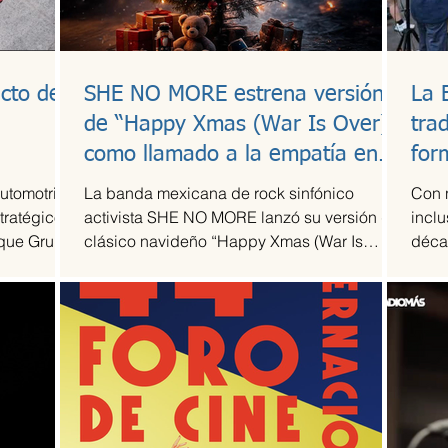
cto de
SHE NO MORE estrena versión
La 
l
de “Happy Xmas (War Is Over)”
tra
como llamado a la empatía en
for
tiempos de guerra
automotriz
La banda mexicana de rock sinfónico
Con 
tratégico
activista SHE NO MORE lanzó su versión del
inclu
 que Grupo
clásico navideño “Happy Xmas (War Is
déca
 escudería
Over)”, original de John Lennon y Yoko Ono.
Arte T
 de su
El sencillo transforma el himno pacifista en
la alta
un arreglo metal sinfónico que mantiene su
acidad
esencia esperanzadora, pero con la
 más
potencia característica del grupo.
mporada