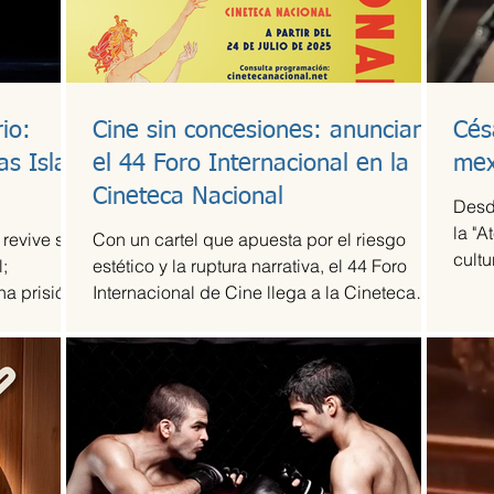
io:
Cine sin concesiones: anuncian
Cés
as Islas
el 44 Foro Internacional en la
mex
Cineteca Nacional
Desd
la "A
 revive su
Con un cartel que apuesta por el riesgo
cultu
;
estético y la ruptura narrativa, el 44 Foro
agru
na prisión
Internacional de Cine llega a la Cineteca
revel
Nacional como uno de los escaparates más
músi
sólidos para el cine de vanguardia.