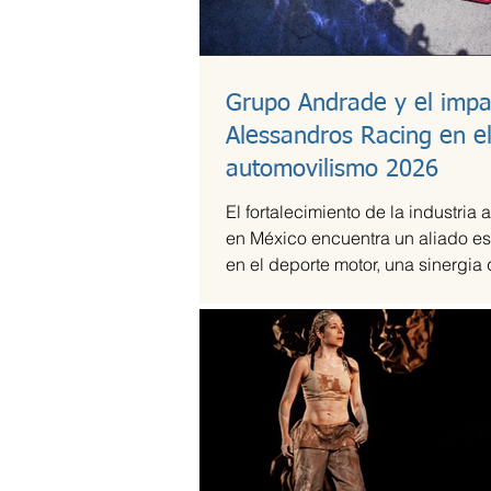
Grupo Andrade y el impa
Alessandros Racing en e
automovilismo 2026
El fortalecimiento de la industria 
en México encuentra un aliado es
en el deporte motor, una sinergia
Andrade ha liderado mediante su
Alessandros Racing. En el marco
centenario, la organización utiliza 
competencia para validar su cap
técnica y operativa en las pistas
exigentes del país durante la te
2026.