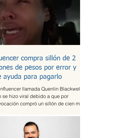
luencer compra sillón de 2
lones de pesos por error y
e ayuda para pagarlo
influencer llamada Quenlin Blackwell,
 se hizo viral debido a que por
vocación compró un sillón de cien mil
es, que son...