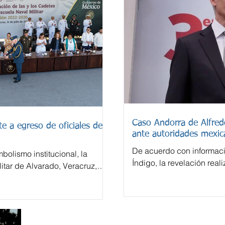
Caso Andorra de Alfre
e a egreso de oficiales de
ante autoridades mexic
De acuerdo con informac
bolismo institucional, la
Índigo, la revelación real
itar de Alvarado, Veracruz,
español El País sobre un
la generación 2022-2026 de
Andorra vinculada con A
derivó en una investigac
tratarse de operaciones 
financiero considerado en