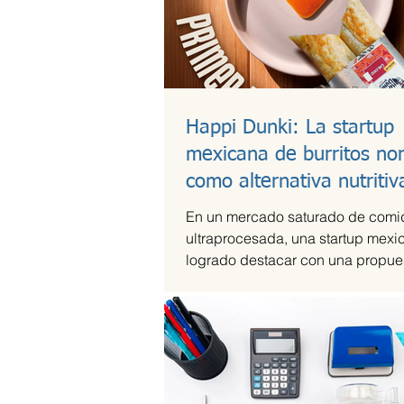
Happi Dunki: La startup
mexicana de burritos no
como alternativa nutritiv
En un mercado saturado de comi
ultraprocesada, una startup mexi
logrado destacar con una propues
artesanal y saludable. Se trata d
Dunki, la marca de burritos norte
por la emprendedora Camila Garc
Castells, que combina tradición c
con innovación y conciencia nutri