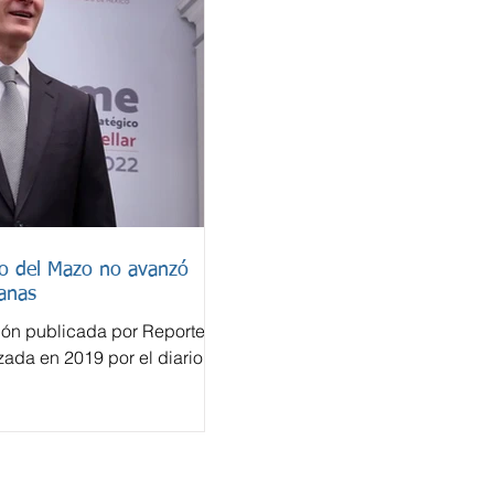
do del Mazo no avanzó
anas
ión publicada por Reporte
izada en 2019 por el diario
a cuenta bancaria en
lfredo del Mazo Maza nunca
ión penal en México, pese a
efectuadas en un sistema
tonces un paraíso fiscal. El