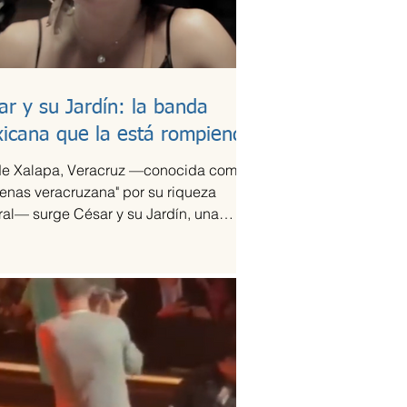
ar y su Jardín: la banda
icana que la está rompiendo
e Xalapa, Veracruz —conocida como
tenas veracruzana" por su riqueza
ral— surge César y su Jardín, una
pación que ha sido señalada como la
ación del año en la escena de la
ca de fusión.