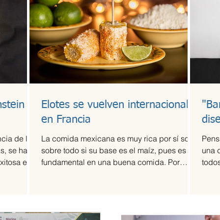
stein
Elotes se vuelven internacionales
"Ba
en Francia
dis
cia de la
La comida mexicana es muy rica por sí sola,
Pens
s, se ha
sobre todo si su base es el maíz, pues es
una 
xitosa en
fundamental en una buena comida. Por
todos
ello,...
fama 