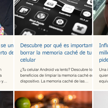
 se une
Descubre por qué es importante
Inf
erto de
borrar la memoria caché de tu
mil
celular
pid
n
¿Tu celular Android va lento? Descubre los
Una 
a
beneficios de limpiar la memoria caché en tu
quien
 y
dispositivo. La memoria caché de las
equi
tó...
aplicaciones...
dólar