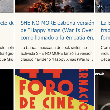
cto de
SHE NO MORE estrena versión
La 
l
de “Happy Xmas (War Is Over)”
tra
como llamado a la empatía en
for
tiempos de guerra
automotriz
La banda mexicana de rock sinfónico
Con 
tratégico
activista SHE NO MORE lanzó su versión del
inclu
 que Grupo
clásico navideño “Happy Xmas (War Is
déca
 escudería
Over)”, original de John Lennon y Yoko Ono.
Arte T
 de su
El sencillo transforma el himno pacifista en
la alta
un arreglo metal sinfónico que mantiene su
acidad
esencia esperanzadora, pero con la
 más
potencia característica del grupo.
mporada