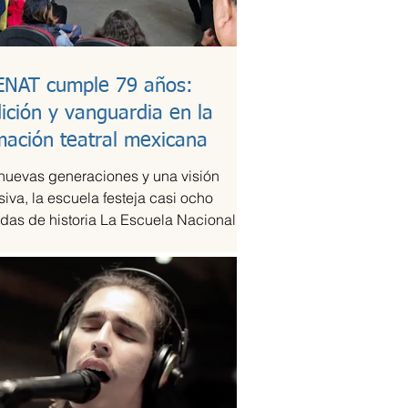
ENAT cumple 79 años:
dición y vanguardia en la
mación teatral mexicana
nuevas generaciones y una visión
siva, la escuela festeja casi ocho
das de historia La Escuela Nacional de
eatral...