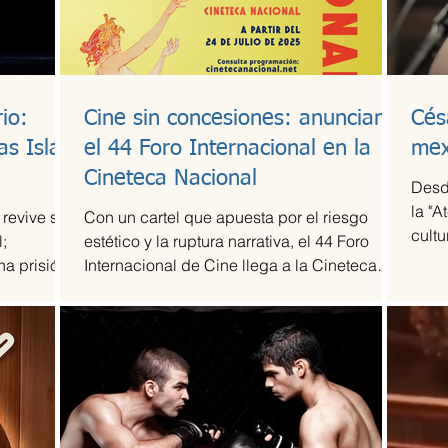
io:
Cine sin concesiones: anuncian
Cés
as Islas
el 44 Foro Internacional en la
mex
Cineteca Nacional
Desd
la "A
 revive su
Con un cartel que apuesta por el riesgo
cultu
;
estético y la ruptura narrativa, el 44 Foro
agru
na prisión
Internacional de Cine llega a la Cineteca
revel
Nacional como uno de los escaparates más
músi
sólidos para el cine de vanguardia.