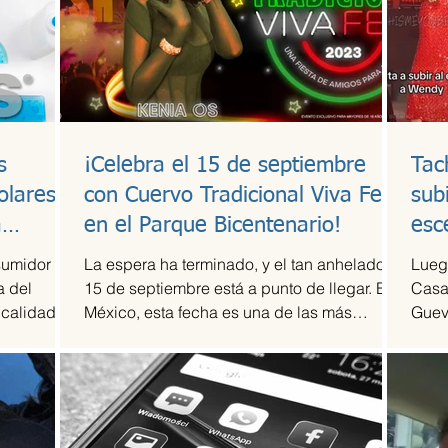
s
¡Celebra el 15 de septiembre
Tac
olares y
con Cuervo Tradicional Viva Fest
sub
a
en el Parque Bicentenario!
esc
sumidor
La espera ha terminado, y el tan anhelado
Luego
a del
15 de septiembre está a punto de llegar. En
Casa
 calidad a
México, esta fecha es una de las más
Guev
esperadas,...
compr