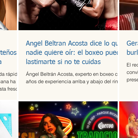
Angel Beltran Acosta dice lo que
Ger
rteños
nadie quiere oír: el boxeo puede
bur
a
lastimarte si no te cuidas
El re
convi
da rápida
Ángel Beltrán Acosta, experto en boxeo con
pres
cana ha
años de experiencia arriba y abajo del ring
en Mé
ta fresca,
e Happi
ños creada
ía-
ulinaria
cional.