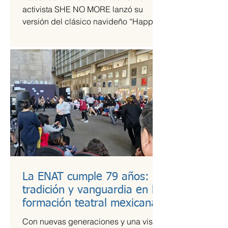
tiempos de guerra
activista SHE NO MORE lanzó su
versión del clásico navideño “Happy
Xmas (War Is Over)”, original de John
Lennon y Yoko Ono. El sencillo
transforma el himno pacifista en un
arreglo metal sinfónico que mantiene
su esencia esperanzadora, pero con la
potencia característica del grupo.
La ENAT cumple 79 años:
tradición y vanguardia en la
formación teatral mexicana
Con nuevas generaciones y una visión