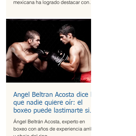
mexicana ha logrado destacar con
una propuesta fresca, artesanal y
saludable. Se trata de Happi Dunki, la
marca de burritos norteños creada por
la emprendedora Camila García-
Castells, que combina tradición
culinaria con innovación y conciencia
nutricional.
Angel Beltran Acosta dice lo
que nadie quiere oír: el
boxeo puede lastimarte si
no te cuidas
Ángel Beltrán Acosta, experto en
boxeo con años de experiencia arriba