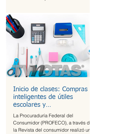
Kings League Américas en México,...
Inicio de clases: Compras
inteligentes de útiles
escolares y
recomendaciones para la
La Procuraduría Federal del
lonchera
Consumidor (PROFECO), a través de
la Revista del consumidor realizó un