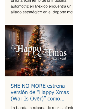
El fortalecimiento de la industria
automotriz en México encuentra un
aliado estratégico en el deporte motor,
una sinergia que Grupo Andrade ha
liderado mediante su escudería
Alessandros Racing. En el marco de
su centenario, la organización utiliza la
alta competencia para validar su
capacidad técnica y operativa en las
pistas más exigentes del país durante
la temporada 2026.
SHE NO MORE estrena
versión de “Happy Xmas
(War Is Over)” como
llamado a la empatía en
La banda mexicana de rock sinfónico