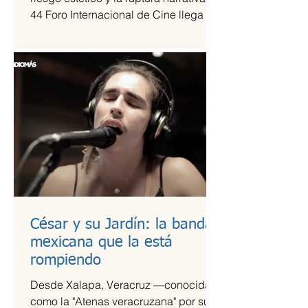
44 Foro Internacional de Cine llega a
la Cineteca Nacional como uno de los
escaparates más sólidos para el cine
de vanguardia.
César y su Jardín: la banda
mexicana que la está
rompiendo
Desde Xalapa, Veracruz —conocida
como la "Atenas veracruzana" por su