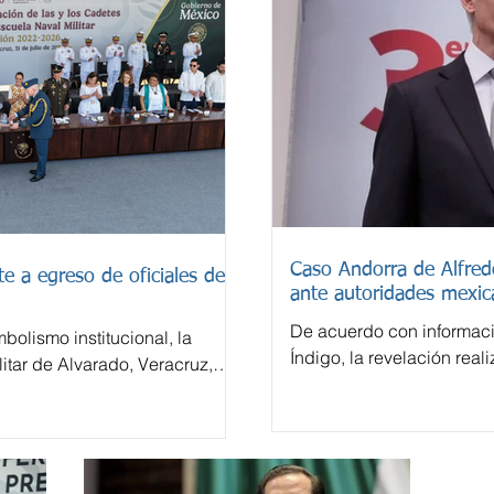
Caso Andorra de Alfre
e a egreso de oficiales de
ante autoridades mexic
De acuerdo con informac
bolismo institucional, la
Índigo, la revelación real
itar de Alvarado, Veracruz,
español El País sobre un
la generación 2022-2026 de
Andorra vinculada con A
derivó en una investigac
tratarse de operaciones 
financiero considerado en