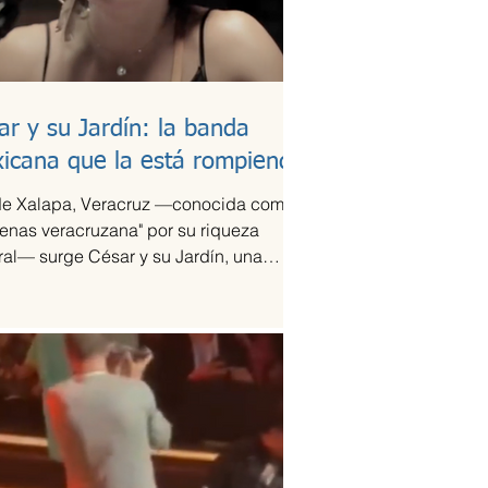
ar y su Jardín: la banda
icana que la está rompiendo
e Xalapa, Veracruz —conocida como
tenas veracruzana" por su riqueza
ral— surge César y su Jardín, una
pación que ha sido señalada como la
ación del año en la escena de la
ca de fusión.