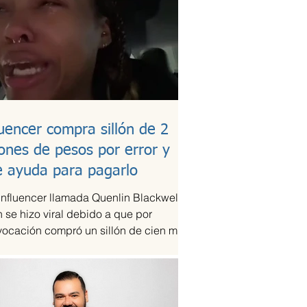
luencer compra sillón de 2
lones de pesos por error y
e ayuda para pagarlo
influencer llamada Quenlin Blackwell,
 se hizo viral debido a que por
vocación compró un sillón de cien mil
es, que son...