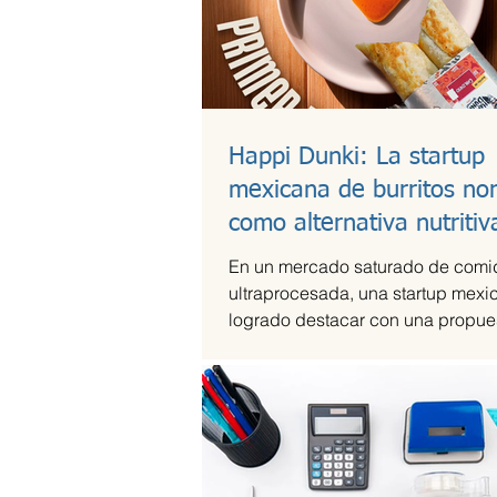
Happi Dunki: La startup
mexicana de burritos no
como alternativa nutritiv
En un mercado saturado de comi
ultraprocesada, una startup mexi
logrado destacar con una propues
artesanal y saludable. Se trata d
Dunki, la marca de burritos norte
por la emprendedora Camila Garc
Castells, que combina tradición c
con innovación y conciencia nutri