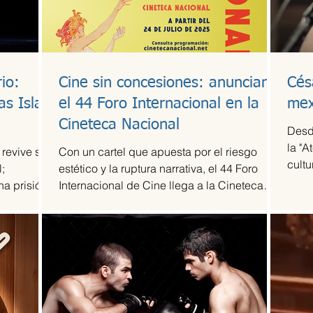
io:
Cine sin concesiones: anuncian
Cés
as Islas
el 44 Foro Internacional en la
mex
Cineteca Nacional
Desd
la "A
 revive su
Con un cartel que apuesta por el riesgo
cultu
;
estético y la ruptura narrativa, el 44 Foro
agru
na prisión
Internacional de Cine llega a la Cineteca
revel
Nacional como uno de los escaparates más
músi
sólidos para el cine de vanguardia.