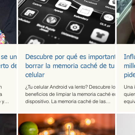
 se une
Descubre por qué es importante
Inf
erto de
borrar la memoria caché de tu
mil
celular
pid
n
¿Tu celular Android va lento? Descubre los
Una 
a
beneficios de limpiar la memoria caché en tu
quien
 y
dispositivo. La memoria caché de las
equi
tó...
aplicaciones...
dólar