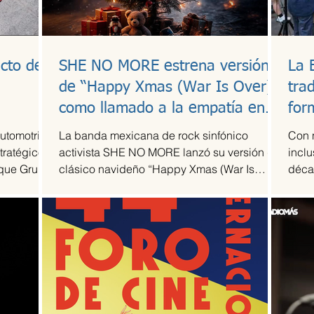
cto de
SHE NO MORE estrena versión
La 
l
de “Happy Xmas (War Is Over)”
tra
como llamado a la empatía en
for
tiempos de guerra
automotriz
La banda mexicana de rock sinfónico
Con 
tratégico
activista SHE NO MORE lanzó su versión del
inclu
 que Grupo
clásico navideño “Happy Xmas (War Is
déca
 escudería
Over)”, original de John Lennon y Yoko Ono.
Arte T
 de su
El sencillo transforma el himno pacifista en
la alta
un arreglo metal sinfónico que mantiene su
acidad
esencia esperanzadora, pero con la
 más
potencia característica del grupo.
mporada