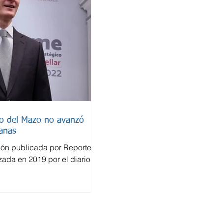
do del Mazo no avanzó
anas
ión publicada por Reporte
izada en 2019 por el diario
a cuenta bancaria en
lfredo del Mazo Maza nunca
ión penal en México, pese a
efectuadas en un sistema
tonces un paraíso fiscal. El