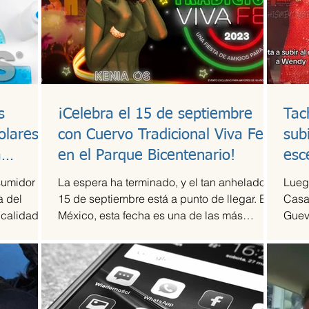
s
¡Celebra el 15 de septiembre
Tac
olares y
con Cuervo Tradicional Viva Fest
sub
a
en el Parque Bicentenario!
esc
sumidor
La espera ha terminado, y el tan anhelado
Luego
a del
15 de septiembre está a punto de llegar. En
Casa
 calidad a
México, esta fecha es una de las más
Guev
esperadas,...
compr