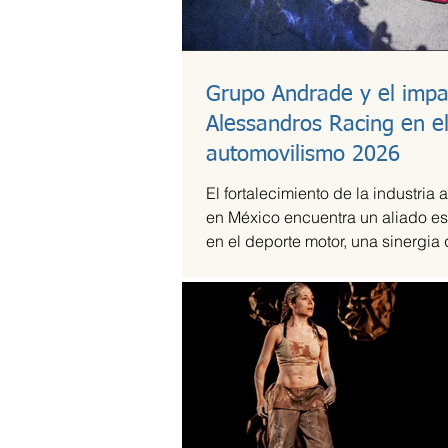
Grupo Andrade y el impa
Alessandros Racing en e
automovilismo 2026
El fortalecimiento de la industria 
en México encuentra un aliado es
en el deporte motor, una sinergia
Andrade ha liderado mediante su
Alessandros Racing. En el marco
centenario, la organización utiliza 
competencia para validar su cap
técnica y operativa en las pistas
exigentes del país durante la te
2026.