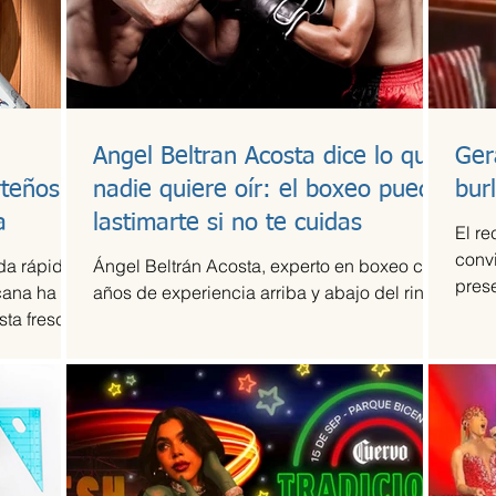
Angel Beltran Acosta dice lo que
Ger
rteños
nadie quiere oír: el boxeo puede
bur
a
lastimarte si no te cuidas
El re
convi
da rápida
Ángel Beltrán Acosta, experto en boxeo con
pres
cana ha
años de experiencia arriba y abajo del ring
en Mé
ta fresca,
e Happi
ños creada
ía-
ulinaria
cional.