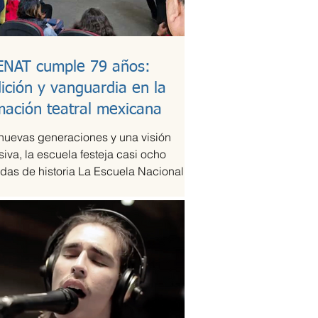
ENAT cumple 79 años:
dición y vanguardia en la
mación teatral mexicana
nuevas generaciones y una visión
siva, la escuela festeja casi ocho
das de historia La Escuela Nacional de
eatral...