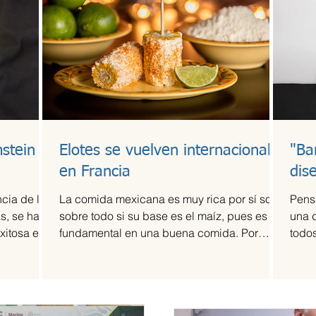
stein
Elotes se vuelven internacionales
"Ba
en Francia
dis
cia de la
La comida mexicana es muy rica por sí sola,
Pens
s, se ha
sobre todo si su base es el maíz, pues es
una 
xitosa en
fundamental en una buena comida. Por
todos
ello,...
fama 