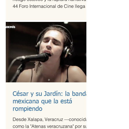
44 Foro Internacional de Cine llega a
la Cineteca Nacional como uno de los
escaparates más sólidos para el cine
de vanguardia.
César y su Jardín: la banda
mexicana que la está
rompiendo
Desde Xalapa, Veracruz —conocida
como la "Atenas veracruzana" por su