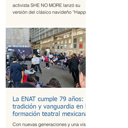
tiempos de guerra
activista SHE NO MORE lanzó su
versión del clásico navideño “Happy
Xmas (War Is Over)”, original de John
Lennon y Yoko Ono. El sencillo
transforma el himno pacifista en un
arreglo metal sinfónico que mantiene
su esencia esperanzadora, pero con la
potencia característica del grupo.
La ENAT cumple 79 años:
tradición y vanguardia en la
formación teatral mexicana
Con nuevas generaciones y una visión