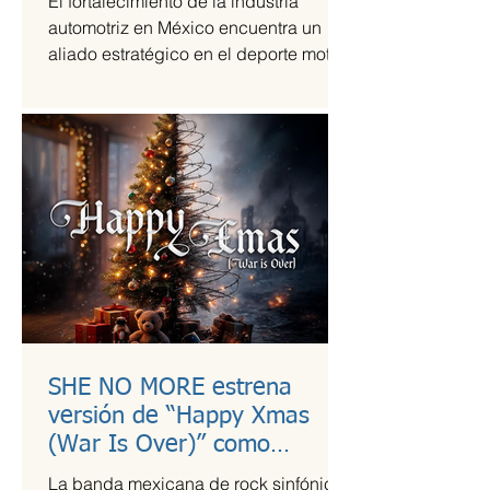
El fortalecimiento de la industria
automotriz en México encuentra un
aliado estratégico en el deporte motor,
una sinergia que Grupo Andrade ha
liderado mediante su escudería
Alessandros Racing. En el marco de
su centenario, la organización utiliza la
alta competencia para validar su
capacidad técnica y operativa en las
pistas más exigentes del país durante
la temporada 2026.
SHE NO MORE estrena
versión de “Happy Xmas
(War Is Over)” como
llamado a la empatía en
La banda mexicana de rock sinfónico