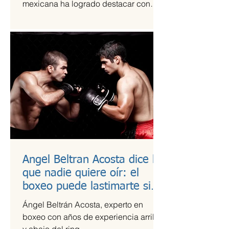
mexicana ha logrado destacar con
una propuesta fresca, artesanal y
saludable. Se trata de Happi Dunki, la
marca de burritos norteños creada por
la emprendedora Camila García-
Castells, que combina tradición
culinaria con innovación y conciencia
nutricional.
Angel Beltran Acosta dice lo
que nadie quiere oír: el
boxeo puede lastimarte si
no te cuidas
Ángel Beltrán Acosta, experto en
boxeo con años de experiencia arriba