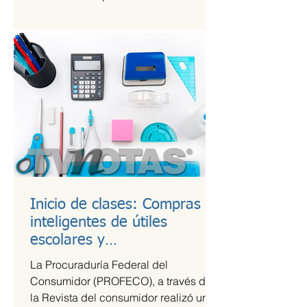
Kings League Américas en México,...
Inicio de clases: Compras
inteligentes de útiles
escolares y
recomendaciones para la
La Procuraduría Federal del
lonchera
Consumidor (PROFECO), a través de
la Revista del consumidor realizó un