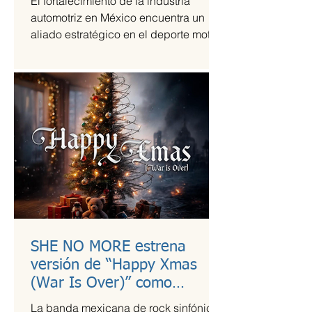
El fortalecimiento de la industria
automotriz en México encuentra un
aliado estratégico en el deporte motor,
una sinergia que Grupo Andrade ha
liderado mediante su escudería
Alessandros Racing. En el marco de
su centenario, la organización utiliza la
alta competencia para validar su
capacidad técnica y operativa en las
pistas más exigentes del país durante
la temporada 2026.
SHE NO MORE estrena
versión de “Happy Xmas
(War Is Over)” como
llamado a la empatía en
La banda mexicana de rock sinfónico