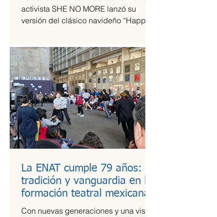
tiempos de guerra
activista SHE NO MORE lanzó su
versión del clásico navideño “Happy
Xmas (War Is Over)”, original de John
Lennon y Yoko Ono. El sencillo
transforma el himno pacifista en un
arreglo metal sinfónico que mantiene
su esencia esperanzadora, pero con la
potencia característica del grupo.
La ENAT cumple 79 años:
tradición y vanguardia en la
formación teatral mexicana
Con nuevas generaciones y una visión