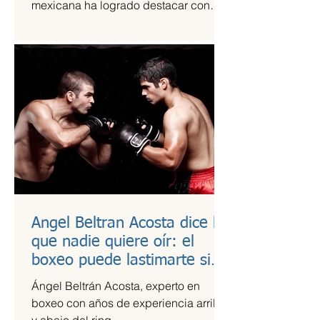
mexicana ha logrado destacar con
una propuesta fresca, artesanal y
saludable. Se trata de Happi Dunki, la
marca de burritos norteños creada por
la emprendedora Camila García-
Castells, que combina tradición
culinaria con innovación y conciencia
nutricional.
Angel Beltran Acosta dice lo
que nadie quiere oír: el
boxeo puede lastimarte si
no te cuidas
Ángel Beltrán Acosta, experto en
boxeo con años de experiencia arriba