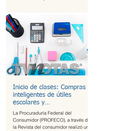
Kings League Américas en México,...
Inicio de clases: Compras
inteligentes de útiles
escolares y
recomendaciones para la
La Procuraduría Federal del
lonchera
Consumidor (PROFECO), a través de
la Revista del consumidor realizó un