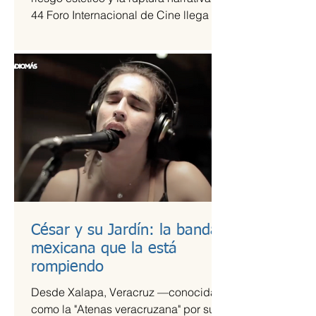
44 Foro Internacional de Cine llega a
la Cineteca Nacional como uno de los
escaparates más sólidos para el cine
de vanguardia.
César y su Jardín: la banda
mexicana que la está
rompiendo
Desde Xalapa, Veracruz —conocida
como la "Atenas veracruzana" por su