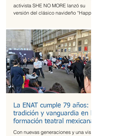
tiempos de guerra
activista SHE NO MORE lanzó su
versión del clásico navideño “Happy
Xmas (War Is Over)”, original de John
Lennon y Yoko Ono. El sencillo
transforma el himno pacifista en un
arreglo metal sinfónico que mantiene
su esencia esperanzadora, pero con la
potencia característica del grupo.
La ENAT cumple 79 años:
tradición y vanguardia en la
formación teatral mexicana
Con nuevas generaciones y una visión