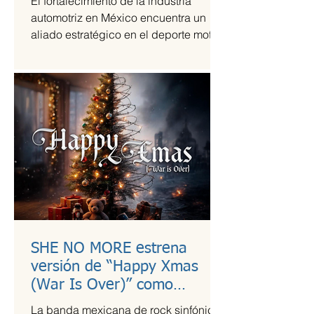
El fortalecimiento de la industria
automotriz en México encuentra un
aliado estratégico en el deporte motor,
una sinergia que Grupo Andrade ha
liderado mediante su escudería
Alessandros Racing. En el marco de
su centenario, la organización utiliza la
alta competencia para validar su
capacidad técnica y operativa en las
pistas más exigentes del país durante
la temporada 2026.
SHE NO MORE estrena
versión de “Happy Xmas
(War Is Over)” como
llamado a la empatía en
La banda mexicana de rock sinfónico