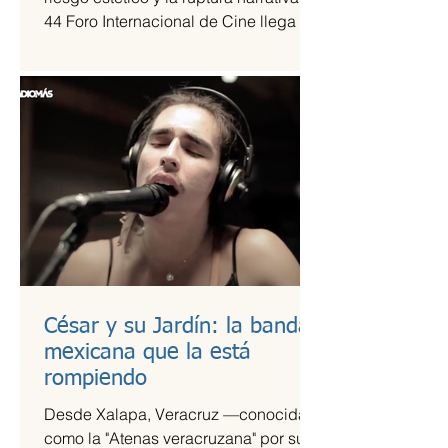
44 Foro Internacional de Cine llega a
la Cineteca Nacional como uno de los
escaparates más sólidos para el cine
de vanguardia.
César y su Jardín: la banda
mexicana que la está
rompiendo
Desde Xalapa, Veracruz —conocida
como la "Atenas veracruzana" por su