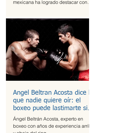
mexicana ha logrado destacar con
una propuesta fresca, artesanal y
saludable. Se trata de Happi Dunki, la
marca de burritos norteños creada por
la emprendedora Camila García-
Castells, que combina tradición
culinaria con innovación y conciencia
nutricional.
Angel Beltran Acosta dice lo
que nadie quiere oír: el
boxeo puede lastimarte si
no te cuidas
Ángel Beltrán Acosta, experto en
boxeo con años de experiencia arriba