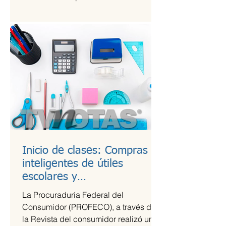
Kings League Américas en México,...
Inicio de clases: Compras
inteligentes de útiles
escolares y
recomendaciones para la
La Procuraduría Federal del
lonchera
Consumidor (PROFECO), a través de
la Revista del consumidor realizó un