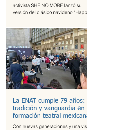
tiempos de guerra
activista SHE NO MORE lanzó su
versión del clásico navideño “Happy
Xmas (War Is Over)”, original de John
Lennon y Yoko Ono. El sencillo
transforma el himno pacifista en un
arreglo metal sinfónico que mantiene
su esencia esperanzadora, pero con la
potencia característica del grupo.
La ENAT cumple 79 años:
tradición y vanguardia en la
formación teatral mexicana
Con nuevas generaciones y una visión