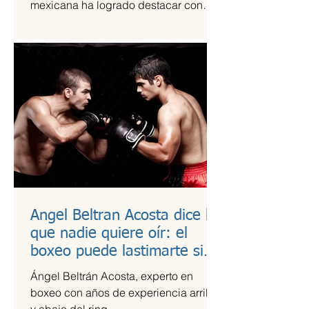
mexicana ha logrado destacar con
una propuesta fresca, artesanal y
saludable. Se trata de Happi Dunki, la
marca de burritos norteños creada por
la emprendedora Camila García-
Castells, que combina tradición
culinaria con innovación y conciencia
nutricional.
Angel Beltran Acosta dice lo
que nadie quiere oír: el
boxeo puede lastimarte si
no te cuidas
Ángel Beltrán Acosta, experto en
boxeo con años de experiencia arriba