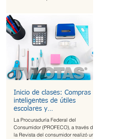
Kings League Américas en México,...
Inicio de clases: Compras
inteligentes de útiles
escolares y
recomendaciones para la
La Procuraduría Federal del
lonchera
Consumidor (PROFECO), a través de
la Revista del consumidor realizó un