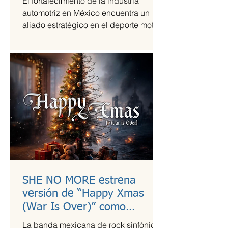
El fortalecimiento de la industria
automotriz en México encuentra un
aliado estratégico en el deporte motor,
una sinergia que Grupo Andrade ha
liderado mediante su escudería
Alessandros Racing. En el marco de
su centenario, la organización utiliza la
alta competencia para validar su
capacidad técnica y operativa en las
pistas más exigentes del país durante
la temporada 2026.
SHE NO MORE estrena
versión de “Happy Xmas
(War Is Over)” como
llamado a la empatía en
La banda mexicana de rock sinfónico