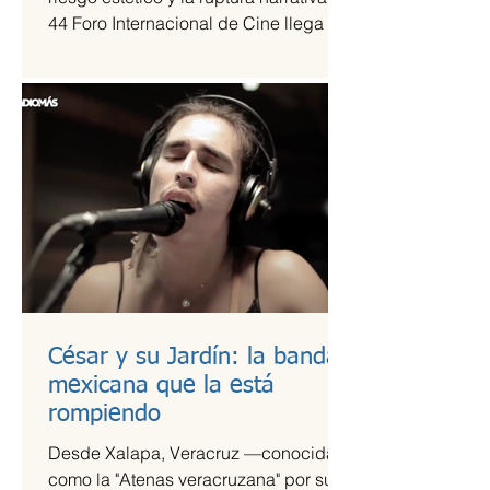
44 Foro Internacional de Cine llega a
la Cineteca Nacional como uno de los
escaparates más sólidos para el cine
de vanguardia.
César y su Jardín: la banda
mexicana que la está
rompiendo
Desde Xalapa, Veracruz —conocida
como la "Atenas veracruzana" por su